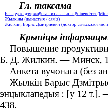
Гл. таксама
Беларускі дзяржаўны тэхналагічны ўніверсітэт (Мін
Жылкіны (дынастыя / сям'я)
Жилкин, Борис Дмитриевич (доктор сельскохозяйств
Крыніцы інфармацы
Повышение продуктивнос
Б. Д. Жилкин. — Минск, 
Анкета вучонага (без ан
Жылкін Барыс Дзмітрыеві
энцыклапедыя : [у 12 т.].
438.