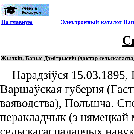
На главную
С
Жылкін, Барыс Дзмітрыевіч (доктар сельскагаспа
Нарадзіўся 15.03.1895, Г
Варшаўская губерня (Гаст
ваяводства), Польшча. Спе
перакладчык (з нямецкай 
сельскагаспадарчых навук 