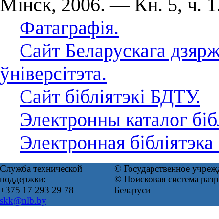
Мінск, 2006. — Кн. 5, ч. 1
Фатаграфія.
Сайт Беларускага дзярж
ўніверсітэта.
Сайт бібліятэкі БДТУ.
Электронны каталог біб
Электронная бібліятэка
Служба технической
© Государственное учреж
поддержки:
© Поисковая система ра
+375 17 293 29 78
Беларуси
skk@nlb.by