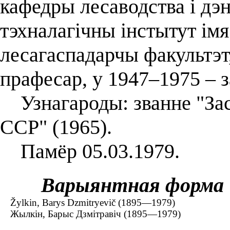
кафедры лесаводства і дэн
тэхналагічны інстытут імя
лесагаспадарчы факультэт
прафесар, у 1947–1975 – 
Узнагароды: званне "Зас
ССР" (1965).
Памёр 05.03.1979.
Варыянтная форма
Žylkin, Barys Dzmitryevič (1895—1979)
Жылкін, Барыс Дзмітравіч (1895—1979)