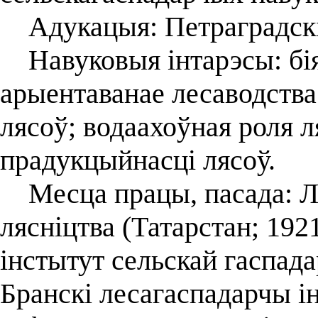
Адукацыя: Петраградскі 
Навуковыя інтарэсы: біял
арыентаванае лесаводства
лясоў; водаахоўная роля 
прадукцыйнасці лясоў.
Месца працы, пасада: Лу
лясніцтва (Татарстан; 192
інстытут сельскай гаспада
Бранскі лесагаспадарчы і