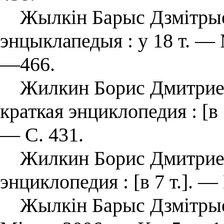
Жылкін Барыс Дзмітрыев
энцыклапедыя : у 18 т. — 
—466.
Жилкин Борис Дмитриеви
краткая энциклопедия : [в 
— С. 431.
Жилкин Борис Дмитриевич
энциклопедия : [в 7 т.]. —
Жылкін Барыс Дзмітрыев