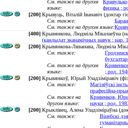
См. также на другом
Кривулько
языке:
физика ; р
[200]
Крывуць, Віталій Іванавіч (доктар гі
См. также:
Баран
См. также на другом языке:
Криву
[400]
Крывянкова, Людміла Мікалаеўна (
(кандыдат эканамічных навук ; нар. 
[200]
Крывянкова-Ляванава, Людміла Мікал
См. также:
Гродзенск
бухгалтар
См. также на другом
Кривенко
языке:
; род. 194
[200]
Крывянкоў, Юрый Уладзіміравіч (фізі
См. также:
Магілёўскі інст
прафесійна-пры
См. также на
Кривенков, Юри
другом языке:
науки ; род. 198
[200]
Крыклівец, Алена Уладзіміраўна (докт
См. также:
Віцебскі дз
гуманітарны