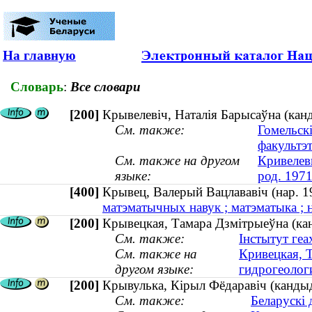
На главную
Словарь
:
Все словари
[200]
Крывелевіч, Наталія Барысаўна (кан
См. также:
Гомельск
факультэ
См. также на другом
Кривелев
языке:
род. 1971
[400]
Крывец, Валерый Вацлававiч (нар.
матэматычных навук ; матэматыка ; н
[200]
Крывецкая, Тамара Дзмітрыеўна (канд
См. также:
Інстытут геах
См. также на
Кривецкая, 
другом языке:
гидрогеологи
[200]
Крывулька, Кiрыл Фёдаравiч (кандыда
См. также:
Беларускі 