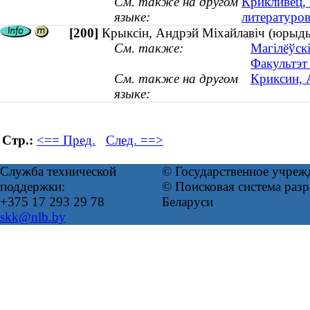
См. также на другом
Крикливец, 
языке:
литературов
[200]
Крыксін, Андрэй Міхайлавіч (юрыдыч
См. также:
Магілёўскі
Факультэт 
См. также на другом
Криксин, 
языке:
Стр.:
<== Пред.
След. ==>
Служба технической
© Государственное учреж
поддержки:
© Поисковая система ра
+375 17 293 29 78
Беларуси
skk@nlb.by