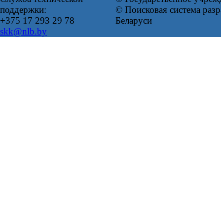
поддержки:
© Поисковая система ра
+375 17 293 29 78
Беларуси
skk@nlb.by