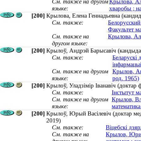
См. также на другом
Крылова, Ал
языке:
хваробы ; н
[200]
Крылова, Елена Геннадьевна (кандид
См. также:
Белорусский
Факультет ма
См. также на
Крылова, Але
другом языке:
[200]
Крылоў, Андрэй Барысавіч (кандыдат 
См. также:
Беларускі 
інфармацы
См. также на другом
Крылов, Ан
языке:
род. 1965)
[200]
Крылоў, Уладзімір Іванавіч (доктар
См. также:
Інстытут м
См. также на другом
Крылов, Вл
языке:
математика
[200]
Крылоў, Юрый Васілевіч (доктар меды
2019)
См. также:
Віцебскі дзя
См. также на
Крылов, Юрий