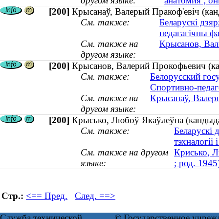
другом языке:
анатомия ; о
[200]
Крысанаў, Валерый Пракоф'евіч (ка
См. также:
Беларускі дзяр
педагагічны фа
См. также на
Крысанов, Вал
другом языке:
[200]
Крысанов, Валерий Прокофьевич (ка
См. также:
Белорусский гос
Спортивно-педаг
См. также на
Крысанаў, Валер
другом языке:
[200]
Крысько, Любоў Якаўлеўна (кандыдат 
См. также:
Беларускі 
тэхналогіі і
См. также на другом
Крисько, Л
языке:
; род. 1945
Стр.:
<== Пред.
След. ==>
Служба технической
© Государственное учреж