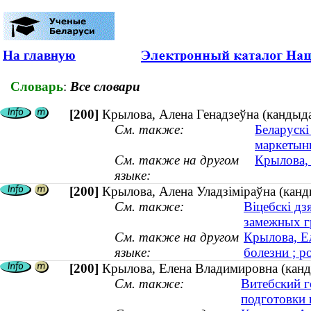
На главную
Словарь
:
Все словари
[200]
Крылова, Алена Генадзеўна (кандыда
См. также:
Беларускі
маркетынг
См. также на другом
Крылова, 
языке:
[200]
Крылова, Алена Уладзіміраўна (канд
См. также:
Віцебскі дз
замежных г
См. также на другом
Крылова, Е
языке:
болезни ; р
[200]
Крылова, Елена Владимировна (канди
См. также:
Витебский г
подготовки