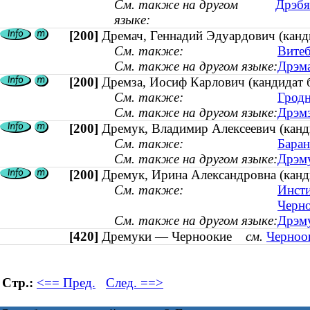
См. также на другом
Дрэбя
языке:
[200]
Дремач, Геннадий Эдуардович (канди
См. также:
Витеб
См. также на другом языке:
Дрэма
[200]
Дремза, Иосиф Карлович (кандидат б
См. также:
Гродн
См. также на другом языке:
Дрэмз
[200]
Дремук, Владимир Алексеевич (канди
См. также:
Баран
См. также на другом языке:
Дрэму
[200]
Дремук, Ирина Александровна (канди
См. также:
Инсти
Черно
См. также на другом языке:
Дрэму
[420]
Дремуки — Черноокие
см.
Черноок
Стр.:
<== Пред.
След. ==>