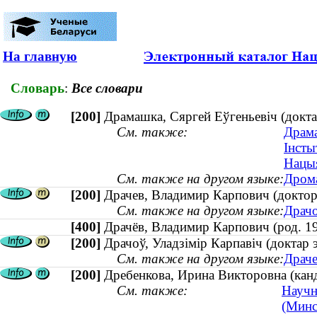
На главную
Словарь
:
Все словари
[200]
Драмашка, Сяргей Еўгеньевіч (докта
См. также:
Драма
Інсты
Нацыя
См. также на другом языке:
Дрома
[200]
Драчев, Владимир Карпович (доктор 
См. также на другом языке:
Драчо
[400]
Драчёв, Владимир Карпович (род.
[200]
Драчоў, Уладзімір Карпавіч (доктар 
См. также на другом языке:
Драче
[200]
Дребенкова, Ирина Викторовна (канд
См. также:
Научн
(Минс