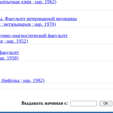
літычная хімія ; нар. 1962)
ы. Факультет ветеринарной медицины
; ветэрынарыя ; нар. 1970)
дико-диагностический факультет
я ; нар. 1952)
факультет
ар. 1958)
іяфізіка ; нар. 1982)
Выдавать начиная с: