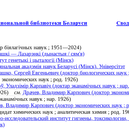
р біялагічных навук ; 1951—2024)
шкі — Лазарэнкі (дынастыя / сям'я)
тут генетыкі і цыталогіі (Мінск)
нальная акадэмія навук Беларусі (Мінск). Універсітэт
шко, Сергей Евгеньевич (доктор биологических наук
экономических наук ; род. 1926)
ў, Уладзімір Карпавіч (доктар эканамічных навук ; нар
 1926)
см.
Драчев, Владимир Карпович (доктор экономич
эканамічных навук ; нар. 1926)
в, Владимир Карпович (доктор экономических наук ; р
идат химических наук ; аналитическая химия ; род. 19
о-исследовательский институт гигиены, токсикологии
к)