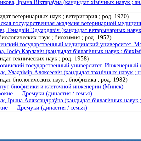
нкова, Ірына Віктараўна (кандыдат хімічных навук ; ана
дат ветеринарных наук ; ветеринария ; род. 1970)
ская государственная академия ветеринарной медицин
ч, Генадзій Эдуардавіч (кандыдат ветэрынарных навук 
иологических наук ; биохимия ; род. 1952)
енский государственный медицинский университет. Ме
а, Іосіф Карлавіч (кандыдат біялагічных навук ; біяхімі
дат технических наук ; род. 1958)
овичский государственный университет. Инженерный 
к, Уладзімір Аляксеевіч (кандыдат тэхнічных навук ; н
дат биологических наук ; биофизика ; род. 1982)
тут биофизики и клеточной инженерии (Минск)
окие — Дремуки (династия / семья)
к, Ірына Аляксандраўна (кандыдат біялагічных навук ; б
ие — Дремуки (династия / семья)