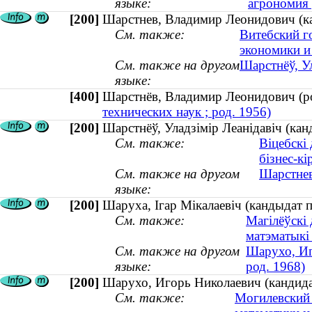
языке:
агрономия
[200]
Шарстнев, Владимир Леонидович (кан
См. также:
Витебский г
экономики и
См. также на другом
Шарстнёў, Ул
языке:
[400]
Шарстнёв, Владимир Леонидович (
технических наук ; род. 1956)
[200]
Шарстнёў, Уладзімір Леанідавіч (кан
См. также:
Віцебскі 
бізнес-кі
См. также на другом
Шарстнев
языке:
[200]
Шаруха, Ігар Мікалаевіч (кандыдат пе
См. также:
Магілёўскі 
матэматыкі
См. также на другом
Шарухо, Иг
языке:
род. 1968)
[200]
Шарухо, Игорь Николаевич (кандидат
См. также:
Могилевский 