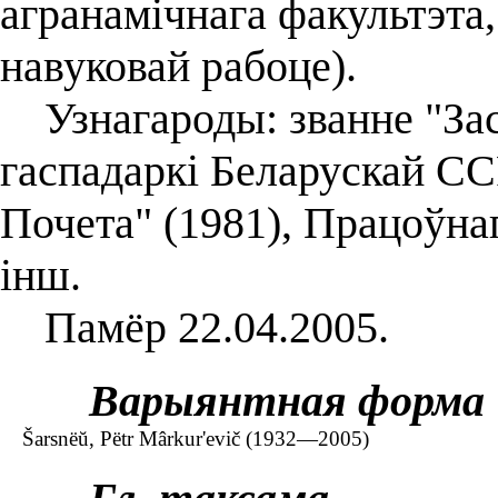
агранамічнага факультэта,
навуковай рабоце).
Узнагароды: званне "Зас
гаспадаркі Беларускай ССР
Почета" (1981), Працоўна
інш.
Памёр 22.04.2005.
Варыянтная форма
Šarsnëŭ, Pëtr Mârkur'evič (1932—2005)