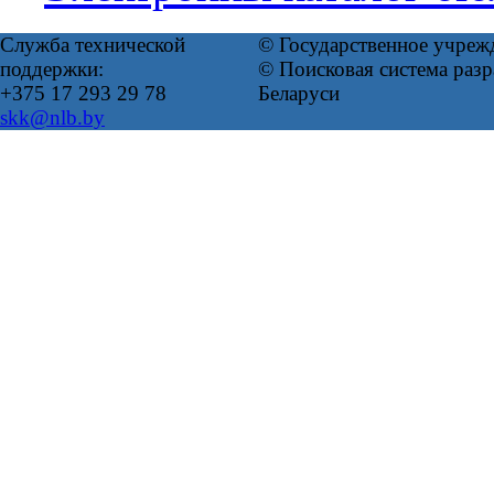
Служба технической
© Государственное учреж
поддержки:
© Поисковая система ра
+375 17 293 29 78
Беларуси
skk@nlb.by