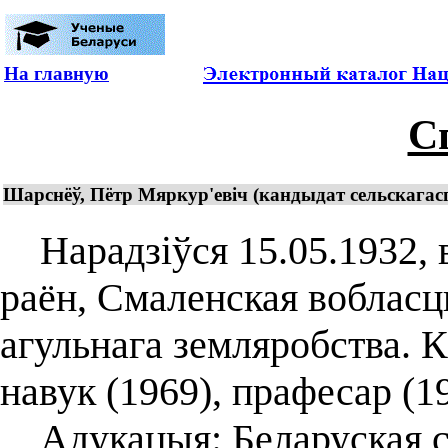
На главную
С
Шарснёў, Пётр Мяркур'евіч (кандыдат сельскагас
Нарадзіўся 15.05.1932, 
раён, Смаленская вобласць
агульнага земляробства. 
навук (1969), прафесар (1
Адукацыя: Беларуская се