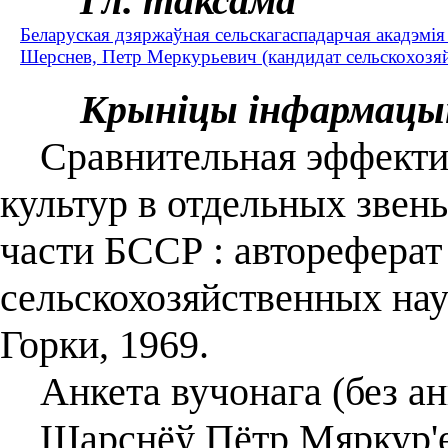
Гл. таксама
Беларуская дзяржаўная сельскагаспадарчая акадэмія 
Шерснев, Петр Меркурьевич (кандидат сельскохозя
Крыніцы інфармацы
Сравнительная эффекти
культур в отдельных звен
части БССР : автореферат 
сельскохозяйственных нау
Горки, 1969.
Анкета вучонага (без ан
Шарснёў Пётр Мяркур'еві