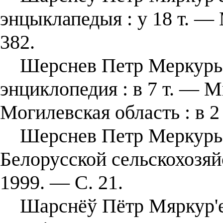
энцыклапедыя : у 18 т. — 
382.
Шерснев Петр Меркурьев
энциклопедия : в 7 т. — М
Могилевская область : в 2 
Шерснев Петр Меркурьеви
Белорусской сельскохозяй
1999. — С. 21.
Шарснёў Пётр Мяркур'евіч