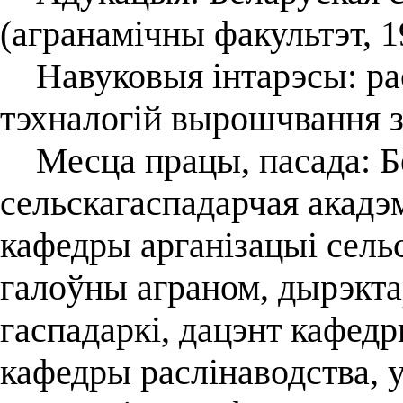
(агранамічны факультэт, 1
Навуковыя інтарэсы: рас
тэхналогій вырошчвання з
Месца працы, пасада: Б
сельскагаспадарчая акадэм
кафедры арганізацыі сель
галоўны аграном, дырэкта
гаспадаркі, дацэнт кафед
кафедры раслінаводства, 