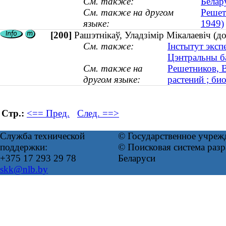
См. также:
Белар
См. также на другом
Решет
языке:
1949)
[200]
Рашэтнікаў, Уладзімір Мікалаевіч (док
См. также:
Інстытут эксп
Цэнтральны ба
См. также на
Решетников, 
другом языке:
растений ; би
Стр.:
<== Пред.
След. ==>
Служба технической
© Государственное учреж
поддержки:
© Поисковая система ра
+375 17 293 29 78
Беларуси
skk@nlb.by