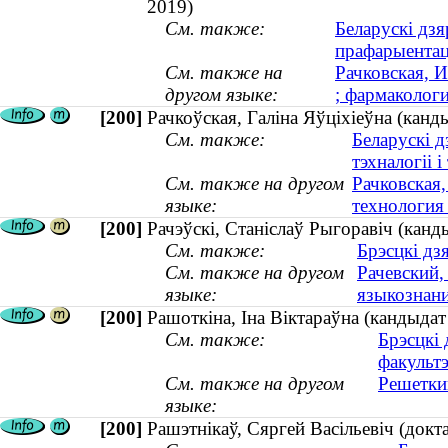
2019)
См. также:
Беларускі дзя
прафарыентац
См. также на
Рачковская, 
другом языке:
; фармаколог
[200]
Рачкоўская, Галiна Яўцiхiеўна (канды
См. также:
Беларускі д
тэхналогіі і
См. также на другом
Рачковская,
языке:
технология 
[200]
Рачэўскі, Станіслаў Рыгоравіч (канды
См. также:
Брэсцкі дз
См. также на другом
Рачевский,
языке:
языкознани
[200]
Рашоткіна, Іна Віктараўна (кандыдат
См. также:
Брэсцкі 
факульт
См. также на другом
Решеткин
языке:
[200]
Рашэтнікаў, Сяргей Васільевіч (докт