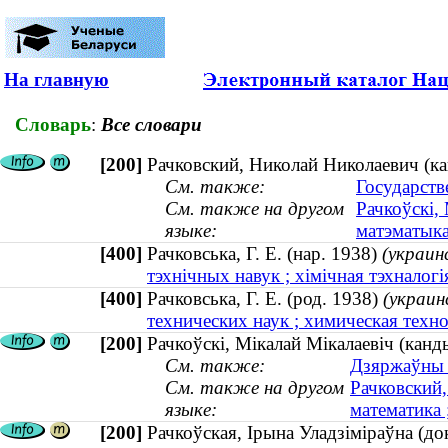
На главную
Словарь
:
Все словари
[200]
Рачковский, Николай Николаевич (ка
См. также:
Государств
См. также на другом
Рачкоўскі,
языке:
матэматыка
[400]
Рачковська, Г. Е. (нар. 1938)
(украин
тэхнічных навук ; хімічная тэхналогія
[400]
Рачковська, Г. Е. (род. 1938)
(украин
технических наук ; химическая техно
[200]
Рачкоўскі, Мікалай Мікалаевіч (канд
См. также:
Дзяржаўны і
См. также на другом
Рачковский,
языке:
математика 
[200]
Рачкоўская, Ірына Уладзіміраўна (док