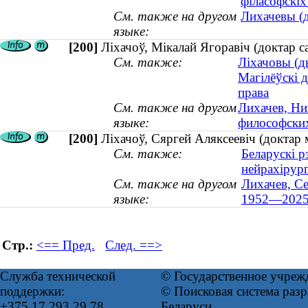
філасофскіх 
См. также на другом
Лихачевы (д
языке:
[200]
Ліхачоў, Мікалай Ягоравіч (доктар с
См. также:
Ліхачовы (ды
Магілёўскі д
права
См. также на другом
Лихачев, Ни
языке:
философских
[200]
Ліхачоў, Сяргей Аляксеевіч (доктар
См. также:
Беларускі р
нейрахірург
См. также на другом
Лихачев, Се
языке:
1952—2025
Стр.:
<== Пред.
След. ==>
Служба технической
© Государственное учреж
поддержки:
© Поисковая система ра
+375 17 293 29 78
Беларуси