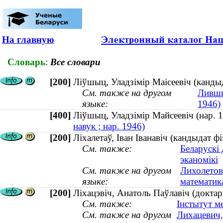
На главную
Словарь
:
Все словари
[200]
Ліўшыц, Уладзімір Маісеевіч (кандыд
См. также на другом
Ливши
языке:
1946)
[400]
Ліўшыц, Уладзімір Майсеевіч (нар
навук ; нар. 1946)
[200]
Ліхалетаў, Іван Іванавіч (кандыдат 
См. также:
Беларускі 
эканомікі
См. также на другом
Лихолетов
языке:
математик
[200]
Ліхацэвіч, Анатоль Паўлавіч (доктар 
См. также:
Інстытут м
См. также на другом
Лихацевич,