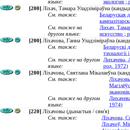
языке:
экология ; 
[200]
Ліхач, Тамара Уладзіміраўна (кандыд
См. также:
Беларуская д
кампазітарс
См. также на
Лихач, Тама
другом языке:
искусство ; 
[200]
Ліхачова, Ганна Уладзіміраўна (канды
См. также:
Беларускі 
тэхналогіі і
См. также на другом
Лихачева, 
языке:
род. 1972)
[200]
Ліхачова, Святлана Мікалаеўна (канд
См. также:
Ліхачовы
Магілёўс
эканомікі
См. также на другом
Лихачева
языке:
1974)
[220]
Ліхачовы (дынастыя / сям'я)
См. также:
Ліхачова, С
Ліхачоў, Мі