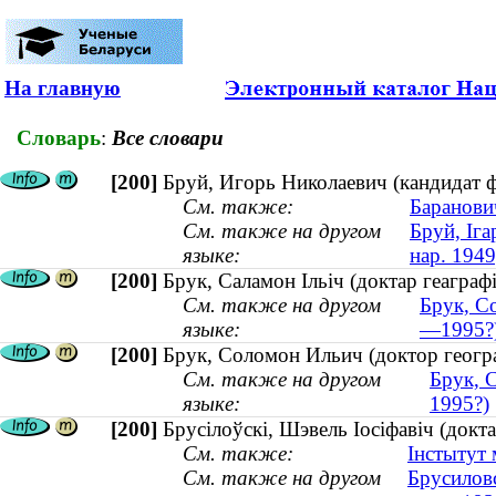
На главную
Словарь
:
Все словари
[200]
Бруй, Игорь Николаевич (кандидат ф
См. также:
Баранови
См. также на другом
Бруй, Іга
языке:
нар. 1949
[200]
Брук, Саламон Ільіч (доктар геаграф
См. также на другом
Брук, С
языке:
—1995?
[200]
Брук, Соломон Ильич (доктор геогр
См. также на другом
Брук, С
языке:
1995?)
[200]
Брусілоўскі, Шэвель Іосіфавіч (докта
См. также:
Інстытут 
См. также на другом
Брусилов