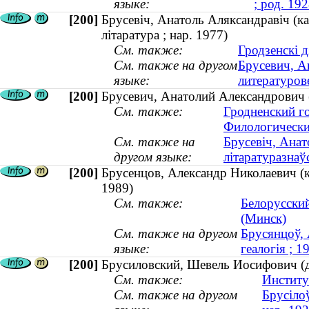
языке:
; род. 192
[200]
Брусевіч, Анатоль Аляксандравіч (ка
літаратура ; нар. 1977)
См. также:
Гродзенскі 
См. также на другом
Брусевич, А
языке:
литературове
[200]
Брусевич, Анатолий Александрович (
См. также:
Гродненский г
Филологически
См. также на
Брусевіч, Анат
другом языке:
літаратуразнаўс
[200]
Брусенцов, Александр Николаевич (к
1989)
См. также:
Белорусский
(Минск)
См. также на другом
Брусянцоў, 
языке:
геалогія ; 
[200]
Брусиловский, Шевель Иосифович (до
См. также:
Институ
См. также на другом
Брусілоў