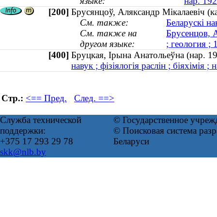
языке:
нар. 192
[200]
Брусянцоў, Аляксандр Мікалаевіч (к
См. также:
Беларускі на
См. также на
Брусенцов, 
другом языке:
; геология 
[400]
Бруцкая, Ірына Анатольеўна (нар.
навук ; фізіялогія раслін ; біяхімія ; 
Стр.:
<== Пред.
След. ==>
Служба технической
© Государственное учреж
поддержки:
© Поисковая система ра
+375 17 293 29 78
Беларуси
skk@nlb.by