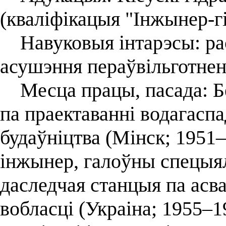
(кваліфікацыя "Інжынер-гі
Навуковыя інтарэсы: ра
асушэння пераўвільготне
Месца працы, пасада: Бе
па праектаванні водагаспа
будаўніцтва (Мінск; 1951
інжынер, галоўны спецыял
даследчая станцыя па асв
вобласці (Украіна; 1955–1