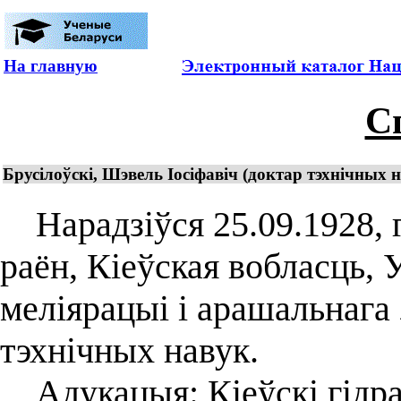
На главную
С
Брусілоўскі, Шэвель Іосіфавіч (доктар тэхнічных н
Нарадзіўся 25.09.1928, г
раён, Кіеўская вобласць, 
меліярацыі і арашальнага
тэхнічных навук.
Адукацыя: Кіеўскі гідра