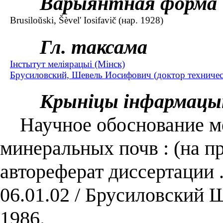
Варыянтная форма
Brusіloŭskі, Šèvel' Іosіfavіč (нар. 1928)
Гл. таксама
Інстытут меліярацыі (Мінск)
Брусиловский, Шевель Иосифович (доктор техническ
Крыніцы інфармацы
Научное обоснование ме
минеральных почв : (на п
автореферат диссертации .
06.01.02 / Брусиловский
1986.