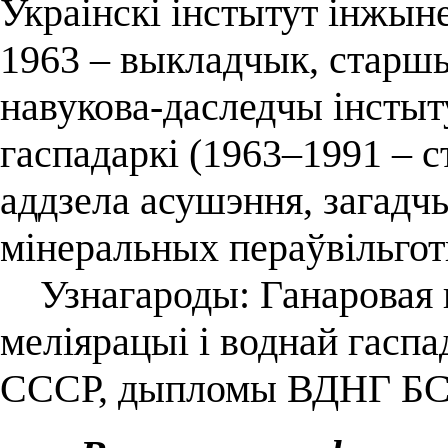
Украінскі інстытут інжын
1963 – выкладчык, старш
навукова-даследчы інстыт
гаспадаркі (1963–1991 – 
аддзела асушэння, загадч
мінеральных пераўвільгот
Узнагароды: Ганаровая г
меліярацыі і воднай гасп
СССР, дыпломы ВДНГ БСС