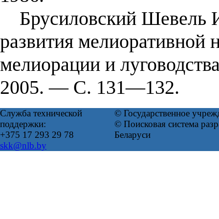
Брусиловский Шевель Ио
развития мелиоративной н
мелиорации и луговодств
2005. — С. 131—132.
Служба технической
© Государственное учреж
поддержки:
© Поисковая система ра
+375 17 293 29 78
Беларуси
skk@nlb.by