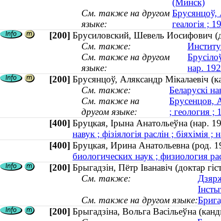
(Минск)
См. также на другом
Брусянцоў, 
языке:
геалогія ; 
[200]
Брусиловский, Шевель Иосифович (до
См. также:
Институ
См. также на другом
Брусілоў
языке:
нар. 192
[200]
Брусянцоў, Аляксандр Мікалаевіч (к
См. также:
Беларускі на
См. также на
Брусенцов, 
другом языке:
; геология 
[400]
Бруцкая, Ірына Анатольеўна (нар.
навук ; фізіялогія раслін ; біяхімія ; 
[400]
Бруцкая, Ирина Анатольевна (род.
биологических наук ; физиология рас
[200]
Брыгадзін, Пётр Іванавіч (доктар г
См. также:
Дзярж
Інсты
См. также на другом языке:
Брига
[200]
Брыгадзіна, Вольга Васільеўна (канд