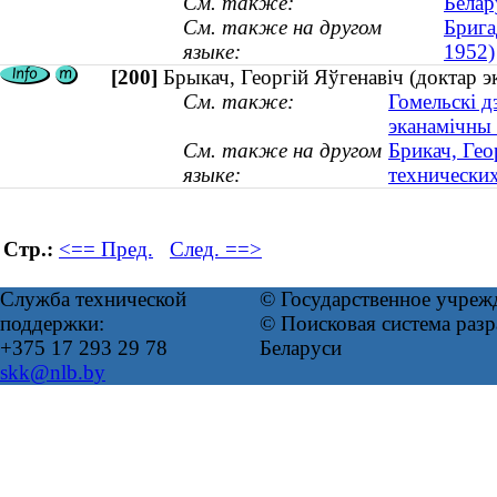
См. также:
Белар
См. также на другом
Брига
языке:
1952)
[200]
Брыкач, Георгій Яўгенавіч (доктар э
См. также:
Гомельскі д
эканамічны 
См. также на другом
Брикач, Гео
языке:
технических
Стр.:
<== Пред.
След. ==>
Служба технической
© Государственное учреж
поддержки:
© Поисковая система ра
+375 17 293 29 78
Беларуси
skk@nlb.by