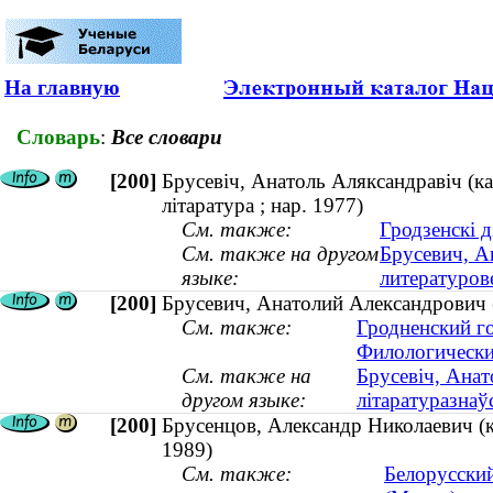
На главную
Словарь
:
Все словари
[200]
Брусевіч, Анатоль Аляксандравіч (ка
літаратура ; нар. 1977)
См. также:
Гродзенскі 
См. также на другом
Брусевич, А
языке:
литературове
[200]
Брусевич, Анатолий Александрович (
См. также:
Гродненский г
Филологически
См. также на
Брусевіч, Анат
другом языке:
літаратуразнаўс
[200]
Брусенцов, Александр Николаевич (к
1989)
См. также:
Белорусский