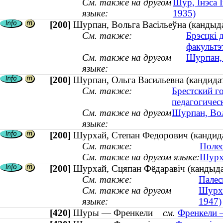
См. также на другом
Шур, Інэса І
языке:
1935)
[200]
Шурпан, Вольга Васільеўна (кандыдат
См. также:
Брэсцкі 
факультэ
См. также на другом
Шурпан, 
языке:
[200]
Шурпан, Ольга Васильевна (кандидат
См. также:
Брестский г
педагогичес
См. также на другом
Шурпан, Вол
языке:
[200]
Шурхай, Степан Федорович (кандидат
См. также:
Полес
См. также на другом языке:
Шурха
[200]
Шурхай, Сцяпан Фёдаравіч (кандыдат
См. также:
Палес
См. также на другом
Шурха
языке:
1947)
[420]
Шуры — Френкели
см.
Френкели 