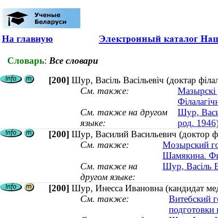
На главную
Словарь
:
Все словари
[200]
Шур, Васіль Васільевіч (доктар філал
См. также:
Мазырскі 
Філалагіч
См. также на другом
Шур, Васи
языке:
род. 1946
[200]
Шур, Василий Васильевич (доктор фи
См. также:
Мозырский го
Шамякина. Фи
См. также на
Шур, Васіль В
другом языке:
[200]
Шур, Инесса Ивановна (кандидат мед
См. также:
Витебский г
подготовки