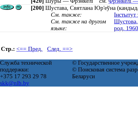
[420]
Шуры — Фрэнкелі
см.
Фрэнкелі —
[200]
Шустава, Святлана Юр'еўна (кандыдат
См. также:
Інстытут 
См. также на другом
Шустова,
языке:
род. 1960
Стр.:
<== Пред.
След. ==>
Служба технической
© Государственное учреж
поддержки:
© Поисковая система ра
+375 17 293 29 78
Беларуси
skk@nlb.by