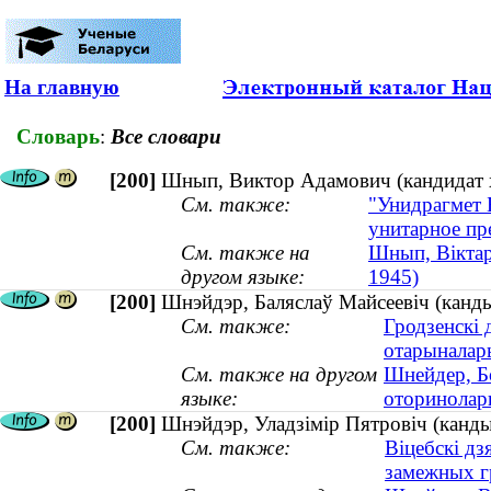
На главную
Словарь
:
Все словари
[200]
Шнып, Виктор Адамович (кандидат хи
См. также:
"Унидрагмет 
унитарное пр
См. также на
Шнып, Віктар 
другом языке:
1945)
[200]
Шнэйдэр, Баляслаў Майсеевіч (канд
См. также:
Гродзенскі 
отарыналары
См. также на другом
Шнейдер, Б
языке:
оторинолар
[200]
Шнэйдэр, Уладзімір Пятровіч (канды
См. также:
Віцебскі дз
замежных г