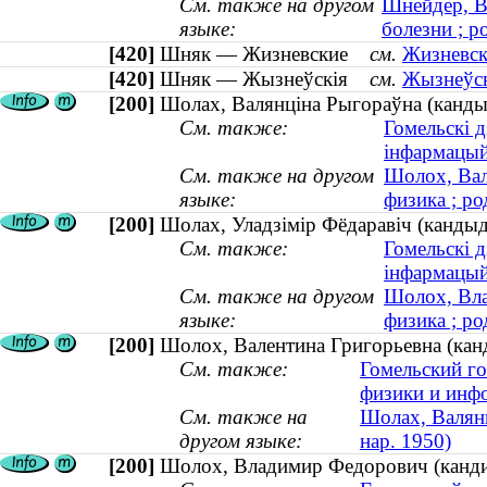
См. также на другом
Шнейдер, В
языке:
болезни ; р
[420]
Шняк — Жизневские
см.
Жизневск
[420]
Шняк — Жызнеўскія
см.
Жызнеўск
[200]
Шолах, Валянціна Рыгораўна (кандыда
См. также:
Гомельскі д
інфармацый
См. также на другом
Шолох, Вал
языке:
физика ; ро
[200]
Шолах, Уладзімір Фёдаравіч (кандыда
См. также:
Гомельскі д
інфармацый
См. также на другом
Шолох, Вла
языке:
физика ; ро
[200]
Шолох, Валентина Григорьевна (канд
См. также:
Гомельский го
физики и инф
См. также на
Шолах, Валянц
другом языке:
нар. 1950)
[200]
Шолох, Владимир Федорович (кандида