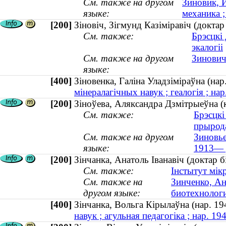
См. также на другом
Зиновик, 
языке:
механика ;
[200]
Зіновіч, Зігмунд Казіміравіч (доктар
См. также:
Брэсцкі
экалогіі
См. также на другом
Зинович
языке:
[400]
Зіновенка, Галіна Уладзіміраўна (н
мінералагічных навук ; геалогія ; нар
[200]
Зіноўева, Аляксандра Дзмітрыеўна (
См. также:
Брэсцкі
прырод
См. также на другом
Зиновье
языке:
1913— 
[200]
Зінчанка, Анатоль Іванавіч (доктар бі
См. также:
Інстытут мікр
См. также на
Зинченко, Ан
другом языке:
биотехнологи
[400]
Зінчанка, Вольга Кірылаўна (нар. 
навук ; агульная педагогіка ; нар. 19