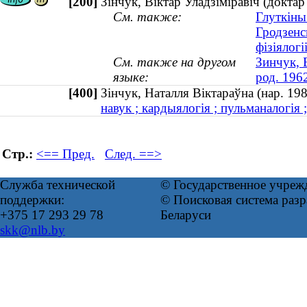
[200]
Зінчук, Віктар Уладзіміравіч (доктар
См. также:
Глуткіны
Гродзенс
фізіялогі
См. также на другом
Зинчук, 
языке:
род. 196
[400]
Зінчук, Наталля Віктараўна (нар. 
навук ; кардыялогія ; пульманалогія ;
Стр.:
<== Пред.
След. ==>
Служба технической
© Государственное учреж
поддержки:
© Поисковая система ра
+375 17 293 29 78
Беларуси
skk@nlb.by