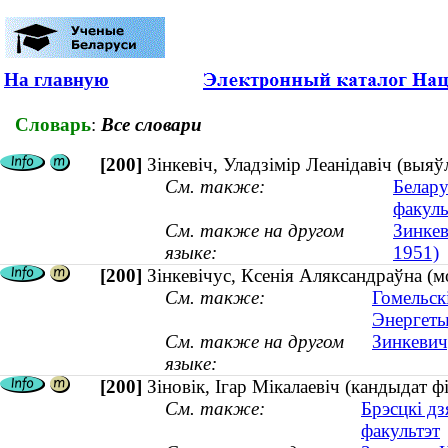
На главную
Словарь
:
Все словари
[200]
Зінкевіч, Уладзімір Леанідавіч (выяў
См. также:
Белару
факуль
См. также на другом
Зинкев
языке:
1951)
[200]
Зінкевічус, Ксенія Аляксандраўна (мо
См. также:
Гомельск
Энергеты
См. также на другом
Зинкевич
языке:
[200]
Зіновік, Ігар Мікалаевіч (кандыдат ф
См. также:
Брэсцкі дз
факультэт