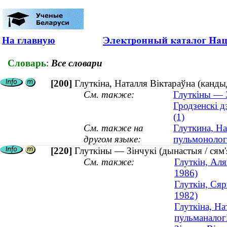
На главную
Словарь
:
Все словари
[200]
Глуткіна, Наталля Віктараўна (канды
См. также:
Глуткіны — З
Гродзенскі 
(1)
См. также на
Глуткина, На
другом языке:
пульмонологи
[220]
Глуткіны — Зінчукі (дынастыя / сям'
См. также:
Глуткін, Аля
1986)
Глуткін, Сяр
1982)
Глуткіна, На
пульманалогі