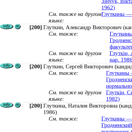
Зінчук, Вікт
1962)
См. также на другом
Глуткины — 
языке:
[200]
Глуткин, Александр Викторович (кан
См. также:
Глуткины
Гродненс
факульте
См. также на другом
Глуткін, 
языке:
нар. 1986
[200]
Глуткин, Сергей Викторович (кандид
См. также:
Глуткины 
Гродненск
нормально
См. также на другом
Глуткін, С
языке:
1982)
[200]
Глуткина, Наталия Викторовна (канд
1986)
См. также:
Глуткины — 
Гродненский
внутренних 