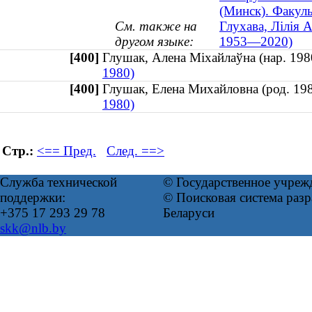
(Минск). Факуль
См. также на
Глухава, Лілія 
другом языке:
1953—2020)
[400]
Глушак, Алена Міхайлаўна (нар. 1
1980)
[400]
Глушак, Елена Михайловна (род. 
1980)
Стр.:
<== Пред.
След. ==>
Служба технической
© Государственное учреж
поддержки:
© Поисковая система ра
+375 17 293 29 78
Беларуси
skk@nlb.by