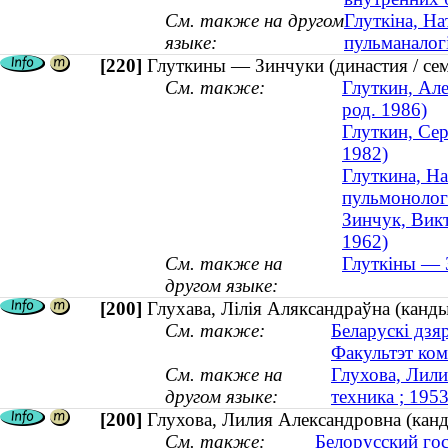
См. также на другом
Глуткіна, На
языке:
пульманалогі
[220]
Глуткины — Зинчуки (династия / се
См. также:
Глуткин, Але
род. 1986)
Глуткин, Сер
1982)
Глуткина, На
пульмонологи
Зинчук, Викт
1962)
См. также на
Глуткіны — З
другом языке:
[200]
Глухава, Лілія Аляксандраўна (канды
См. также:
Беларускі дзя
Факультэт ком
См. также на
Глухова, Лили
другом языке:
техника ; 19
[200]
Глухова, Лилия Александровна (канд
См. также:
Белорусский го