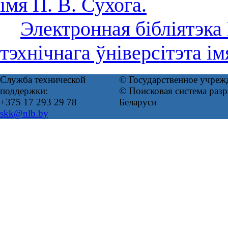
імя П. В. Сухога.
Электронная бібліятэка
тэхнічнага ўніверсітэта ім
Служба технической
© Государственное учреж
поддержки:
© Поисковая система ра
+375 17 293 29 78
Беларуси
skk@nlb.by