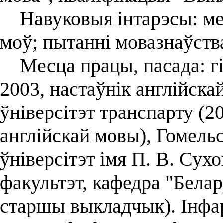
Навуковыя інтарэсы: ме
моў; пытанні мовазнаўства
Месца працы, пасада: гім
2003, настаўнік англійск
ўніверсітэт транспарту (
англійскай мовы), Гомель
ўніверсітэт імя П. В. Сух
факультэт, кафедра "Бела
старшы выкладчык). Інфа