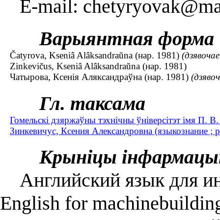
E-mail: chetyryovak@mai
Варыянтная форма
Čatyrova, Kseniâ Alâksandraŭna (нар. 1981)
(дзявочае
Zinkevičus, Kseniâ Alâksandraŭna (нар. 1981)
Чатырова, Ксенія Аляксандраўна (нар. 1981)
(дзяво
Гл. таксама
Гомельскі дзяржаўны тэхнічны ўніверсітэт імя П. В
Зинкевичус, Ксения Александровна (языкознание ; р
Крыніцы інфармацы
Английский язык для ин
English for machinebuildin