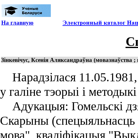
На главную
С
Зінкевічус, Ксенія Аляксандраўна (мовазнаўства ; 
Нарадзілася 11.05.1981, г
у галіне тэорыі і методык
Адукацыя: Гомельскі дзя
Скарыны (спецыяльнасць 
мова", кваліфікацыя "Вык