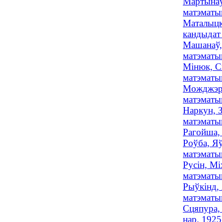
Мартынаў,
матэматык
Маталыцкі
кандыдат
Машанаў, 
матэматы
Мінюк, С
матэматы
Можджэр,
матэматык
Наркун, З
матэматы
Рагойша, 
Роўба, Яў
матэматык
Русін, Мі
матэматы
Рыўкінд, 
матэматы
Сцяпура, 
нар. 1925