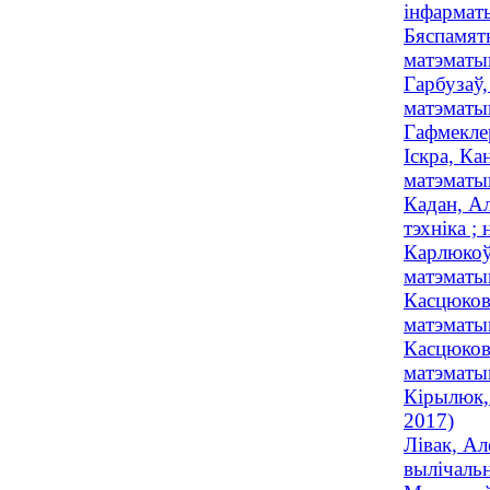
інфарматы
Бяспамятн
матэматы
Гарбузаў,
матэматык
Гафмекле
Іскра, Ка
матэматык
Кадан, Ал
тэхніка ; 
Карлюкоў,
матэматы
Касцюкові
матэматык
Касцюкові
матэматык
Кірылюк, 
2017)
Лівак, Ал
вылічальн