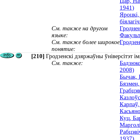
Цар, На
1941)
Яроцкі,
біялагі
См. также на другом
Гроднен
языке:
Факульт
См. также более широкое
Гродзен
понятие:
[210]
Гродзенскі дзяржаўны ўніверсітэт ім
См. также:
Бадзюко
2008)
Бычак, 
Бязмен,
Грабцэв
Казлоўс
Карпаў,
Касьяно
Куц, Ба
Марголі
Рабцэві
1937)