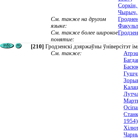
Соркін,
Чырыч, 
См. также на другом
Гроднен
языке:
Факульт
См. также более широкое
Гродзен
понятие:
[210]
Гродзенскі дзяржаўны ўніверсітэт 
См. также:
Атрэш
Багда
Басюк
Гушчы
Зорын
Калац
Лутча
Марты
Осіпа
Станк
1954)
Хілют
Чарны