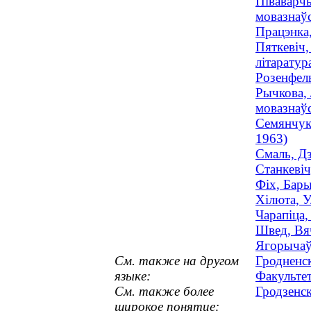
Піваварчы
мовазнаўс
Працэнка,
Пяткевіч,
літаратур
Розенфель
Рычкова, 
мовазнаўс
Семянчук,
1963)
Смаль, Дз
Станкевіч
Фіх, Бары
Хілюта, У
Чарапіца,
Швед, Вяч
Ягорычаў,
См. также на другом
Гродненс
языке:
Факульте
См. также более
Гродзенск
широкое понятие: