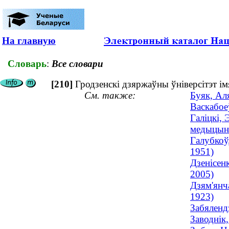
На главную
Словарь
:
Все словари
[210]
Гродзенскі дзяржаўны ўніверсітэт імя
См. также:
Буяк, Ал
Васкабое
Галіцкі, 
медыцынск
Галубкоў,
1951)
Дзенісен
2005)
Дзям'янч
1923)
Забялендз
Заводнік,