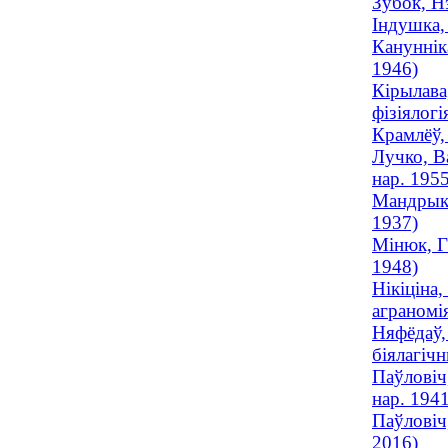
Зубок, Н
Індушка, 
Канунніка
1946)
Кірылава
фізіялогі
Крамлёў,
Лучко, Ва
нар. 1955
Мандрык,
1937)
Мінюк, Га
1948)
Нікіціна
аграномія
Няфёдаў,
біялагічн
Паўловіч,
нар. 1941
Паўловіч
2016)