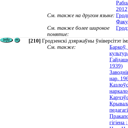
Рабц
2012
См. также на другом языке:
Грод
Факу
См. также более широкое
Грод
понятие:
[210]
Гродзенскі дзяржаўны ўніверсітэт і
См. также:
Баркоў,
культура
Гайдашо
1939)
Заводні
нар. 19
Казлоўс
наркалог
Карчэўс
Крывала
педагаг
Пракапо
гігіена 