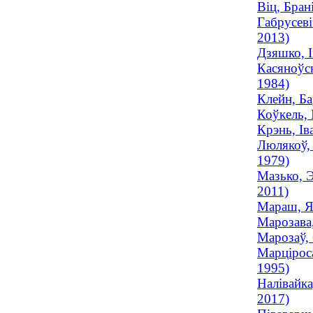
Віц, Бран
Габрусеві
2013)
Дзяшко, І
Касяноўск
1984)
Клейн, Ба
Коўкель, 
Крэнь, Ів
Люлякоў, 
1979)
Мазько, 
2011)
Мараш, Я
Марозава,
Марозаў, 
Марціроса
1995)
Налівайка
2017)