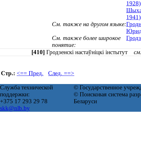
1928)
Шыхан
1941)
См. также на другом языке:
Гродн
Юрид
См. также более широкое
Гродз
понятие:
[410]
Гродзенскі настаўніцкі інстытут
см
Стр.:
<== Пред.
След. ==>
Служба технической
© Государственное учреж
поддержки:
© Поисковая система ра
+375 17 293 29 78
Беларуси
skk@nlb.by