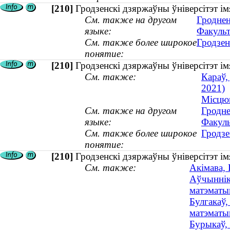
[210]
Гродзенскі дзяржаўны ўніверсітэт і
См. также на другом
Гроднен
языке:
Факульт
См. также более широкое
Гродзен
понятие:
[210]
Гродзенскі дзяржаўны ўніверсітэт ім
См. также:
Караў,
2021)
Місцюк
См. также на другом
Гродне
языке:
Факуль
См. также более широкое
Гродзе
понятие:
[210]
Гродзенскі дзяржаўны ўніверсітэт ім
См. также:
Акімава, 
Аўчынніка
матэматык
Булгакаў,
матэматы
Бурыкаў, 