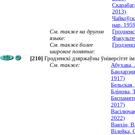
Скарабаг
2013)
Чайкоўска
нар. 1959
См. также на другом
Гродненс
языке:
Факульте
См. также более
Гродзенс
широкое понятие:
[210]
Гродзенскі дзяржаўны ўніверсітэт ім
См. также:
Абухава, 
Бандарэнк
1917)
Бельская,
Блінова, 
Бяспамятн
2017)
Васілючак
2022)
Ваяхін, В
Вілейка, 