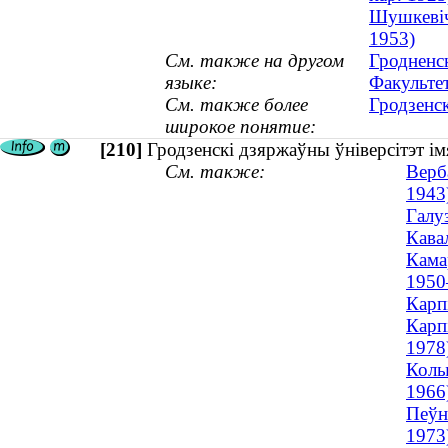
Шушкевіч,
1953)
См. также на другом
Гродненс
языке:
Факульте
См. также более
Гродзенск
широкое понятие:
[210]
Гродзенскі дзяржаўны ўніверсітэт ім
См. также:
Верб
1943
Галуз
Кава
Кама
1950
Карп
Карпі
1978
Колы
1966
Пеўн
1973