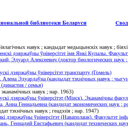
іялагічных навук ; кандыдат медыцынскіх навук ; біяхім
енскі дзяржаўны ўніверсітэт імя Янкі Купалы. Факультэт
кий, Эдуард Алексеевич (доктор биологических наук ; 
ускі дзяржаўны ўніверсітэт транспарту (Гомель)
, Алена Эдуардаўна (кандыдат тэхнічных навук ; чыгун
 (династия / семья)
 эканамічных навук ; нар. 1963)
ускі дзяржаўны ўніверсітэт (Мінск). Эканамічны факул
а, Анна Геннадьевна (кандидат экономических наук ; р
дат тэхнічных навук ; геадэзія ; нар. 1947)
кі дзяржаўны ўніверсітэт (Наваполацк). Факультэт ін
ань, Геннадий Евстафьевич (кандидат технических наук 