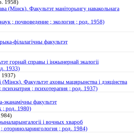
р. 1958)
ва (Мінск). Факультэт маніторынгу навакольнага
ук ; почвоведение ; экология ; род. 1958)
орыка-філалагічны факультэт
тэт горнай справы і інжынернай экалогіі
д. 1933)
. 1937)
(Мінск). Факультэт аховы мацярынства і дзяцінства
 психиатрия ; психотерапия ; род. 1937)
ва-эканамічны факультэт
; род. 1980)
1984)
рыналарынгалогіі і вочных хвароб
; оториноларингология ; род. 1984)