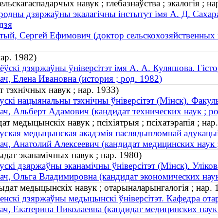
льскагаспадарчых навук ; глебазнаўства ; экалогія ; на
одны дзяржаўны экалагічны інстытут імя А. Д. Сахара
дзя
тый, Сергей Ефимович (доктор сельскохозяйственных на
нар. 1982)
ёўскі дзяржаўны ўніверсітэт імя А. А. Куляшова. Гіст
ач, Елена Ивановна (история ; род. 1982)
 тэхнічных навук ; нар. 1933)
ускі нацыянальны тэхнічны ўніверсітэт (Мінск). Факуль
ач, Альберт Адамович (кандидат технических наук ; ро
т медыцынскіх навук ; псіхіятрыя ; псіхатэрапія ; нар
уская медыцынская акадэмія паслядыпломнай адукацыі 
ач, Анатолий Алексеевич (кандидат медицинских наук ;
ыдат эканамічных навук ; нар. 1980)
ускі дзяржаўны эканамічны ўніверсітэт (Мінск). Уліко
ач, Ольга Владимировна (кандидат экономических наук 
ыдат медыцынскіх навук ; отарыналарынгалогія ; нар. 
енскі дзяржаўны медыцынскі ўніверсітэт. Кафедра ота
ач, Екатерина Николаевна (кандидат медицинских наук 