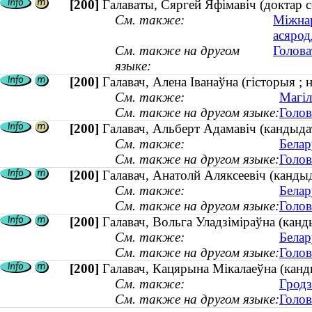
[200]
Галаваты, Сяргей Яфімавіч (доктар се
См. также:
Міжнар
асярод
См. также на другом
Голова
языке:
[200]
Галавач, Алена Іванаўна (гісторыя ; 
См. также:
Магіл
См. также на другом языке:
Голов
[200]
Галавач, Альберт Адамавіч (кандыдат
См. также:
Белар
См. также на другом языке:
Голов
[200]
Галавач, Анатолй Аляксеевіч (кандыда
См. также:
Белар
См. также на другом языке:
Голов
[200]
Галавач, Вольга Уладзіміраўна (канд
См. также:
Белар
См. также на другом языке:
Голов
[200]
Галавач, Кацярына Мікалаеўна (канд
См. также:
Гродз
См. также на другом языке:
Голов