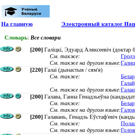
На главную
Словарь
:
Все словари
[200]
Галіцкі, Эдуард Аляксеевіч (доктар б
См. также:
Гродз
См. также на другом языке:
Галиц
[220]
Галаі (дынастыя / сям'я)
См. также:
Белар
Галай
См. также на другом языке:
Галаи
[200]
Галава, Ганна Генадзьеўна (кандыдат
См. также:
Белар
См. также на другом языке:
Галов
[200]
Галавань, Генадзь Еўстаф'евіч (канды
См. также:
Полац
См. также на другом языке:
Голов