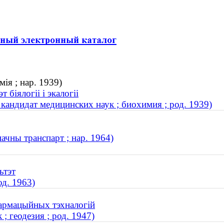
ія ; нар. 1939)
 біялогіі і экалогіі
кандидат медицинских наук ; биохимия ; род. 1939)
ачны транспарт ; нар. 1964)
ьтэт
од. 1963)
фармацыйных тэхналогій
; геодезия ; род. 1947)