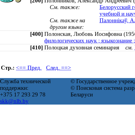
[200]
Полонников, Александр Андреевич (к
См. также:
Белорусский г
учебной и нау
См. также на
Палоннiкаў, А
другом языке:
[400]
Полонская, Любовь Иосифовна (
филологических наук ; языкознание
[410]
Полоцкая духовная семинария
см.
Стр.:
<== Пред.
След. ==>
Служба технической
© Государственное учреж
поддержки:
© Поисковая система ра
+375 17 293 29 78
Беларуси
skk@nlb.by