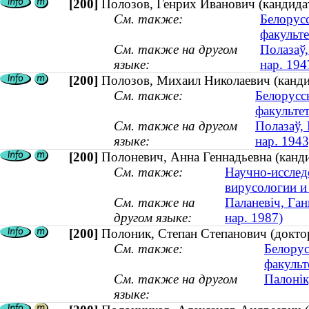
[200]
Полозов, Генрих Иванович (кандидат
См. также:
Белорус
факульте
См. также на другом
Полазаў,
языке:
нар. 194
[200]
Полозов, Михаил Николаевич (кандид
См. также:
Белорусс
факульте
См. также на другом
Полазаў, 
языке:
нар. 1943
[200]
Полоневич, Анна Геннадьевна (канди
См. также:
Научно-исслед
вирусологии и
См. также на
Паланевіч, Ган
другом языке:
нар. 1987)
[200]
Полоник, Степан Степанович (доктор
См. также:
Белорус
факульт
См. также на другом
Палонік
языке: