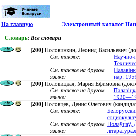
На главную
Словарь
:
Все словари
[200]
Половинкин, Леонид Васильевич (док
См. также:
Научно-п
Техничес
См. также на другом
Палавінк
языке:
нар. 195
[200]
Половицкая, Мария Ефимовна (докто
См. также на другом
Палавіцк
языке:
1920—19
[200]
Половцев, Денис Олегович (кандида
См. также:
Белорусски
социокуль
См. также на другом
Полаўцаў, Д
языке:
літаратура