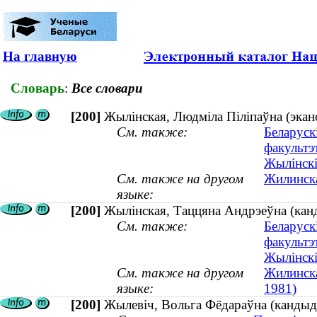
На главную
Словарь
:
Все словари
[200]
Жылінская, Людміла Піліпаўна (экано
См. также:
Беларуск
факультэ
Жылінскі
См. также на другом
Жилинска
языке:
[200]
Жылінская, Таццяна Андрэеўна (канд
См. также:
Беларуск
факультэ
Жылінскі
См. также на другом
Жилинска
языке:
1981)
[200]
Жылевіч, Вольга Фёдараўна (кандыдат