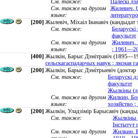
См. также:
Палескі дз
См. также на другом
Жилевич, О
языке:
литературо
[200]
Жылевіч, Міхаіл Іванавіч (кандыдат
См. также:
Беларускі
факультэт
См. также на другом
Жилевич, 
языке:
; 1961—2
[400]
Жылкін, Барыс Дзмітравіч (1895
сельскагаспадарчых навук ; лясная 
[200]
Жылкін, Барыс Дзмітрыевіч (доктар 
См. также:
Беларускі д
факультэт
Жылкіны (ды
См. также на другом
Жилкин, Бор
языке:
хозяйство 
[200]
Жылкін, Уладзімір Барысавіч (канды
См. также:
Жылкіны (
Інстытут 
См. также на другом
Жилкин, В