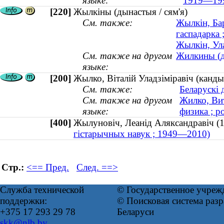
языке:
1919—19
[220]
Жылкіны (дынастыя / сям'я)
См. также:
Жылкін, Бар
гаспадарка
Жылкін, Ул
См. также на другом
Жилкины (д
языке:
[200]
Жылко, Вiталiй Уладзiмiравiч (кандыд
См. также:
Беларускі 
См. также на другом
Жилко, Ви
языке:
физика ; р
[400]
Жылуновіч, Леанід Аляксандравіч
гістарычных навук ; 1949—2010)
Стр.:
<== Пред.
След. ==>
Служба технической
© Государственное учреж
поддержки:
© Поисковая система ра
+375 17 293 29 78
Беларуси
skk@nlb.by