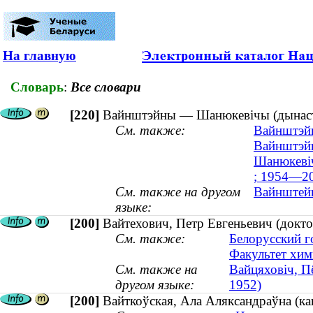
На главную
Словарь
:
Все словари
[220]
Вайнштэйны — Шанюкевічы (дынасты
См. также:
Вайнштэйн
Вайнштэйн
Шанюкевіч
; 1954—2
См. также на другом
Вайнштейн
языке:
[200]
Вайтехович, Петр Евгеньевич (докто
См. также:
Белорусский г
Факультет хим
См. также на
Вайцяховіч, П
другом языке:
1952)
[200]
Вайткоўская, Ала Аляксандраўна (кан