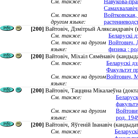
См. также:
Навукова-пра
Самахвалавіч
См. также на
Войтковская,
другом языке:
растениеводст
[200]
Вайтовiч, Дзмiтрый Аляксандравiч (к
См. также:
Беларускі д
См. также на другом
Войтович, 
языке:
физика ; ро
[200]
Вайтовіч, Міхаіл Сямёнавіч (кандыд
См. также:
Беларускі дз
Факультэт п
См. также на другом
Войтович, М
языке:
[200]
Вайтовіч, Таццяна Мікалаеўна (докт
См. также:
Беларуск
факультэ
См. также на другом
Войтович
языке:
род. 194
[200]
Вайтовіч, Яўгеній Іванавіч (кандыда
См. также:
Беларуск