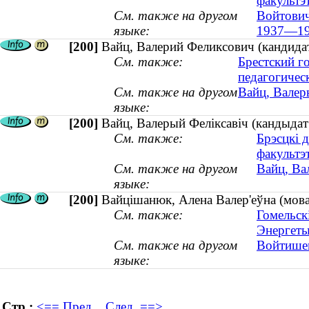
факультэ
См. также на другом
Войтович
языке:
1937—19
[200]
Вайц, Валерий Феликсович (кандидат
См. также:
Брестский г
педагогичес
См. также на другом
Вайц, Валеры
языке:
[200]
Вайц, Валерый Феліксавіч (кандыдат 
См. также:
Брэсцкі 
факультэ
См. также на другом
Вайц, Ва
языке:
[200]
Вайцішанюк, Алена Валер'еўна (моваз
См. также:
Гомельск
Энергеты
См. также на другом
Войтишен
языке:
Стр.:
<== Пред.
След. ==>