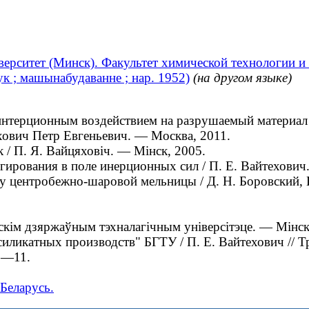
ерситет (Минск). Факультет химической технологии и
ук ; машынабудаванне ; нар. 1952)
(на другом языке)
ерционным воздействием на разрушаемый материал : ди
ехович Петр Евгеньевич. — Москва, 2011.
/ П. Я. Вайцяховіч. — Мiнск, 2005.
рования в поле инерционных сил / П. Е. Вайтехович
центробежно-шаровой мельницы / Д. Н. Боровский, П
скім дзяржаўным тэхналагічным універсітэце. — Мінск
ликатных производств" БГТУ / П. Е. Вайтехович // Т
5—11.
Беларусь.