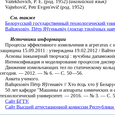
Vaitekhovich, P. E. (род. 1952)
(английский язык)
Vajtehovič, Petr Evgen'evič (род. 1952)
См. также
Белорусский государственный технологический унив
Вайцяховіч, Пётр Яўгеньевіч (доктар тэхнічных нав
Источники информации
Процессы эффективного измельчения в агрегатах с инт
защищена 15.09.2011 : утверждена 19.02.2012 / Вайт
Асновы iнжынернай творчасцi : вучэбны дапаможнiк 
Интенсификация и моделирование процессов дисперги
Движение измельчающих тел по статическому кольцу 
сегодня. — 2012. — № 6. — С. 50—56.
Анкета ученого.
Вайцяховіч Пётр Яўгенавіч // Хто ёсць хто ў Белару
50 лет кафедре "Машины и аппараты химических и си
технологический университет. — 2016. — № 3. — С. 
Сайт БГТУ.
Сайт Высшей аттестационной комиссии Республики 