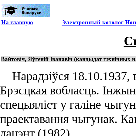
На главную
С
Вайтовіч, Яўгеній Іванавіч (кандыдат тэхнічных н
Нарадзіўся 18.10.1937, в
Брэсцкая вобласць. Інжын
спецыяліст у галіне чыгун
праектавання чыгунак. Ка
дацэнт (1982).