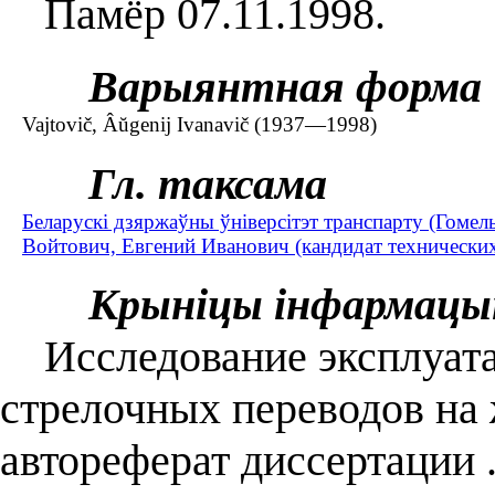
Памёр 07.11.1998.
Варыянтная форма
Vajtovič, Âŭgenij Ivanavič (1937—1998)
Гл. таксама
Беларускі дзяржаўны ўніверсітэт транспарту (Гомел
Войтович, Евгений Иванович (кандидат технических
Крыніцы інфармацы
Исследование эксплуата
стрелочных переводов на 
автореферат диссертации .