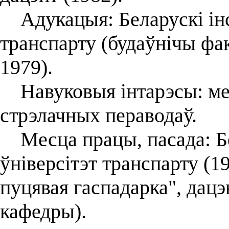
Адукацыя: Беларускі інс
транспарту (будаўнічы фак
1979).
Навуковыя інтарэсы: мех
стрэлачных пераводаў.
Месца працы, пасада: Б
ўніверсітэт транспарту (1
пуцявая гаспадарка", дацэ
кафедры).