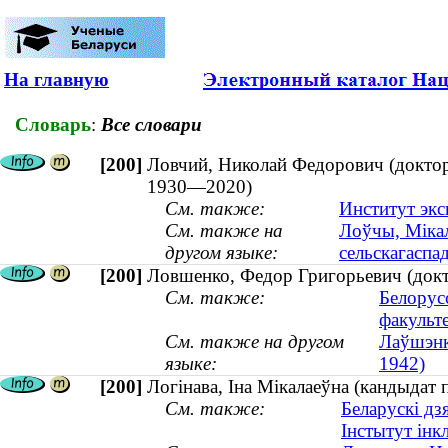
На главную
Словарь
:
Все словари
[200]
Ловчий, Николай Федорович (доктор 
1930—2020)
См. также:
Институт экс
См. также на
Лоўчы, Мікал
другом языке:
сельскагаспа
[200]
Ловшенко, Федор Григорьевич (докто
См. также:
Белорус
факульт
См. также на другом
Лаўшэнка
языке:
1942)
[200]
Логінава, Іна Мікалаеўна (кандыдат п
См. также:
Беларускі дз
Інстытут інк