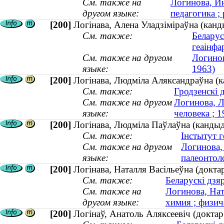
См. также на
Логинова, Ин
другом языке:
педагогика ; 
[200]
Логінава, Алена Уладзіміраўна (канд
См. также:
Беларус
геаінфа
См. также на другом
Логинов
языке:
1963)
[200]
Логінава, Людміла Аляксандраўна (к
См. также:
Гродзенскі 
См. также на другом
Логинова, Л
языке:
человека ;
[200]
Логінава, Людміла Паўлаўна (кандыда
См. также:
Інстытут ге
См. также на другом
Логинова,
языке:
палеонтоло
[200]
Логінава, Наталля Васільеўна (доктар 
См. также:
Беларускі дзя
См. также на
Логинова, Нат
другом языке:
химия ; физич
[200]
Логінаў, Анатоль Аляксеевіч (доктар