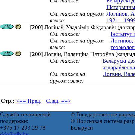
См. также:
Беларускі д
Гістарычны
См. также на другом
Логинов, А
языке:
1921—1999
[200]
Логінаў, Уладзімір Фёдаравіч (доктар
См. также:
Інстытут 
См. также на другом
Логинов, 
языке:
геоэколог
[200]
Логвін, Валянціна Пятроўна (кандыда
См. также:
Беларускі дз
аздараўленча
См. также на
Логвин, Вале
другом языке:
Стр.:
<== Пред.
След. ==>
Служба технической
© Государственное учреж
поддержки:
© Поисковая система ра
+375 17 293 29 78
Беларуси
skk@nlb.by