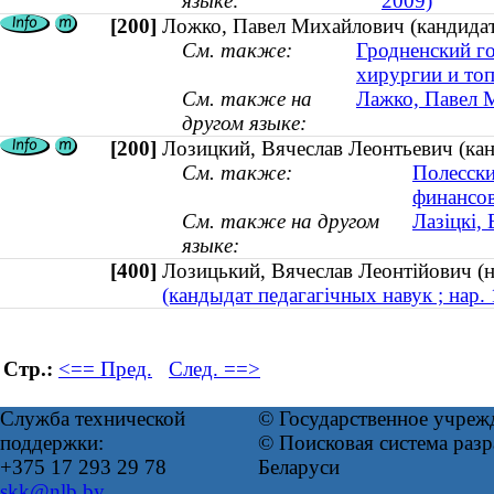
языке:
2009)
[200]
Ложко, Павел Михайлович (кандидат 
См. также:
Гродненский г
хирургии и то
См. также на
Лажко, Павел М
другом языке:
[200]
Лозицкий, Вячеслав Леонтьевич (кан
См. также:
Полесски
финансо
См. также на другом
Лазіцкі,
языке:
[400]
Лозицький, Вячеслав Леонтійович (
(кандыдат педагагічных навук ; нар.
Стр.:
<== Пред.
След. ==>
Служба технической
© Государственное учреж
поддержки:
© Поисковая система ра
+375 17 293 29 78
Беларуси
skk@nlb.by