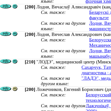
языке:
фізічная хімі
[200]
Лодня, Вячаслаў Аляксандравіч (кан
См. также:
Беларускі 
факультэт
См. также на другом
Лодня, Вяч
языке:
машиностро
[200]
Лодня, Вячеслав Александрович (кан
См. также:
Белорусски
Механичес
См. также на другом
Лодня, Вяч
языке:
машынабуда
[210]
"ЛОДЭ", медицинский центр (Минск
См. также:
Сахарчук, Тат
диагностика ; 
См. также на
"ЛАДЭ", меды
другом языке:
[200]
Ложечников, Евгений Борисович (до
См. также:
Белорусский
технологиче
См. также на другом
Лажэчнікаў,