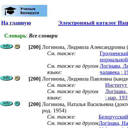
На главную
Словарь
:
Все словари
[200]
Логинова, Людмила Александровна (
См. также:
Гродненски
нормальной
См. также на другом
Логінава, Л
языке:
чалавека ; 
[200]
Логинова, Людмила Павловна (кандид
См. также:
Институт
См. также на другом
Логінава,
языке:
; нар. 193
[200]
Логинова, Наталья Васильевна (докт
род. 1954)
См. также:
Белорусский
См. также на другом
Логінава, На