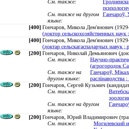
См. также:
Гродненски
психологич
См. также на другом
Ганчароў, 
языке:
[400]
Гончаров, Микола Дем'янович (19
(доктор сельскохозяйственных наук 
[400]
Гончаров, Микола Дем'янович (19
(доктар сельскагаспадарчых навук ; 
[200]
Гончаров, Николай Демьянович (док
См. также:
Научно-практиче
(агрогородок С
См. также на
Ганчароў, Мікал
другом языке:
раслінаводства 
[200]
Гончаров, Сергей Кузьмич (кандидат
См. также:
Витебск
зоологи
См. также на другом
Ганчаро
языке:
[200]
Гончаров, Юрий Владимирович (тран
См. также:
Могилевский и