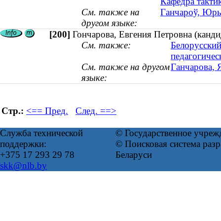
Кафедра такти
См. также на
Ганчароў, Юрый
другом языке:
[200]
Гончарова, Евгения Петровна (кандид
См. также:
Белорусский
педагогичес
См. также на другом
Ганчарова, 
языке:
Стр.:
<== Пред.
След. ==>
Служба технической
© Государственное учреж
поддержки:
© Поисковая система ра
+375 17 293 29 78
Беларуси
skk@nlb.by