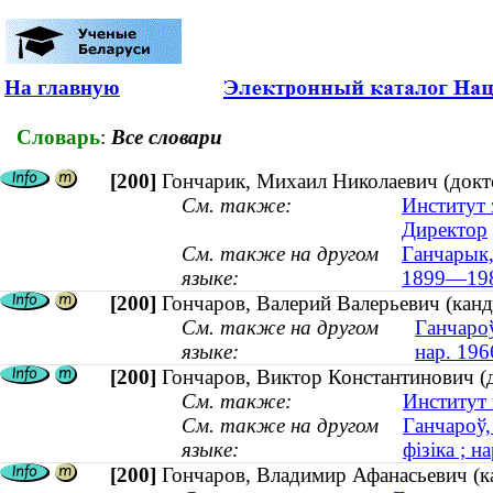
На главную
Словарь
:
Все словари
[200]
Гончарик, Михаил Николаевич (докт
См. также:
Институт 
Директор
См. также на другом
Ганчарык, 
языке:
1899—19
[200]
Гончаров, Валерий Валерьевич (канд
См. также на другом
Ганчароў
языке:
нар. 196
[200]
Гончаров, Виктор Константинович (д
См. также:
Институт 
См. также на другом
Ганчароў,
языке:
фізіка ; н
[200]
Гончаров, Владимир Афанасьевич (ка