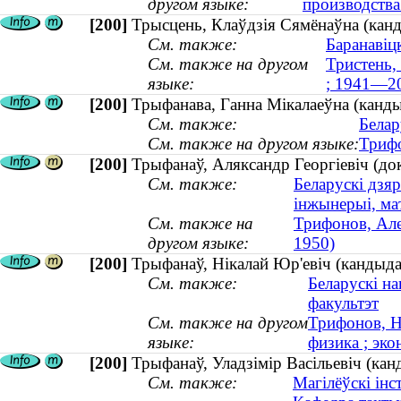
другом языке:
производства 
[200]
Трысцень, Клаўдзія Сямёнаўна (канд
См. также:
Баранавіцк
См. также на другом
Тристень,
языке:
; 1941—2
[200]
Трыфанава, Ганна Мiкалаеўна (кандыд
См. также:
Белар
См. также на другом языке:
Трифо
[200]
Трыфанаў, Аляксандр Георгіевіч (докт
См. также:
Беларускі дзяр
інжынерыі, ма
См. также на
Трифонов, Але
другом языке:
1950)
[200]
Трыфанаў, Нікалай Юр'евіч (кандыдат 
См. также:
Беларускі н
факультэт
См. также на другом
Трифонов, Н
языке:
физика ; эко
[200]
Трыфанаў, Уладзімір Васільевіч (канд
См. также:
Магілёўскі інс