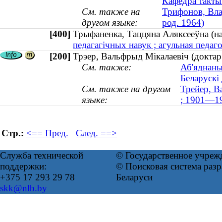
Кафедра такты
См. также на
Трифонов, Вла
другом языке:
род. 1964)
[400]
Трыфаненка, Таццяна Аляксееўна (
педагагічных навук ; агульная педаго
[200]
Трэер, Вальфрыд Мікалаевіч (доктар
См. также:
Аб'яднаны
Беларускі
См. также на другом
Трейер, В
языке:
; 1901—1
Стр.:
<== Пред.
След. ==>
Служба технической
© Государственное учреж
поддержки:
© Поисковая система ра
+375 17 293 29 78
Беларуси
skk@nlb.by