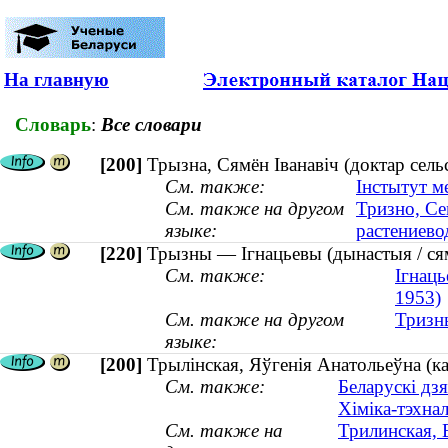
На главную
Словарь
:
Все словари
[200]
Трызна, Сямён Іванавіч (доктар сель
См. также:
Інстытут м
См. также на другом
Тризно, Се
языке:
растениево
[220]
Трызны — Ігнацьевы (дынастыя / сям
См. также:
Ігнаць
1953)
См. также на другом
Тризн
языке:
[200]
Трылінская, Яўгенія Анатольеўна (ка
См. также:
Беларускі дз
Хіміка-тэхна
См. также на
Трилинская, 