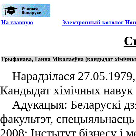
На главную
С
Трыфанава, Ганна Мiкалаеўна (кандыдат хiмiчных 
Нарадзілася 27.05.1979, 
Кандыдат хімічных навук 
Адукацыя: Беларускі дзя
факультэт, спецыяльнасць 
2008; Інстытут бізнесу і 