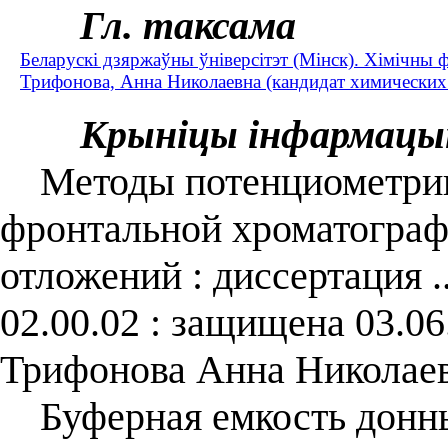
Гл. таксама
Беларускі дзяржаўны ўніверсітэт (Мінск). Хімічны 
Трифонова, Анна Николаевна (кандидат химических 
Крыніцы інфармацы
Методы потенциометрии
фронтальной хроматограф
отложений : диссертация .
02.00.02 : защищена 03.06
Трифонова Анна Николаев
Буферная емкость донны