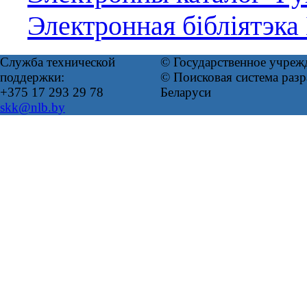
Электронная бібліятэка
Служба технической
© Государственное учреж
поддержки:
© Поисковая система ра
+375 17 293 29 78
Беларуси
skk@nlb.by