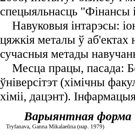
спецыяльнасць "Фінансы і
Навуковыя інтарэсы: іон
цяжкія металы ў аб'ектах 
сучасныя метады навучан
Месца працы, пасада: Б
ўніверсітэт (хімічны факу
хіміі, дацэнт). Інфармацыя
Варыянтная форма
Tryfanava, Ganna Mikalaeŭna (нар. 1979)