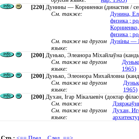
[220]
Дунины — Корниенки (династия / се
См. также:
Дунина, Ел
физика ; ро
Корниенко,
физика ; ро
См. также на другом
Дуніны — К
языке:
[200]
Дунько, Элеанора Міхайлаўна (канды
См. также на другом
Дунько
языке:
1965)
[200]
Дунько, Элеонора Михайловна (канди
См. также на другом
Дуньк
языке:
1965)
[200]
Духан, Ігар Мікалаевіч (доктар філас
См. также:
Дзяржаўны
См. также на другом
Духан, Иг
языке:
архитектур
Стр.:
<== Пред.
След. ==>