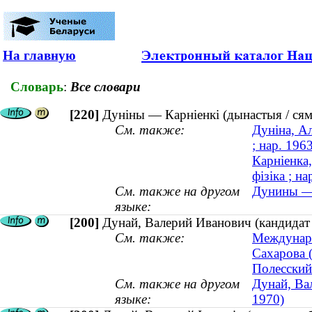
На главную
Словарь
:
Все словари
[220]
Дуніны — Карніенкі (дынастыя / сям
См. также:
Дуніна, Ал
; нар. 196
Карніенка
фізіка ; на
См. также на другом
Дунины — 
языке:
[200]
Дунай, Валерий Иванович (кандидат 
См. также:
Междунаро
Сахарова 
Полесский
См. также на другом
Дунай, Вал
языке:
1970)