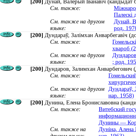
[200]
Дунай, Валерый Iванавiч (кандыдат бi
См. также:
Міжнарод
Палескі 
См. также на другом
Дунай, В
языке:
род. 197
[200]
Дундараў, Залімхан Анварбегавіч (до
См. также:
Гомельск
хвароб (2
См. также на другом
Дундаров
языке:
; род. 19
[200]
Дундаров, Залимхан Анварбегович (д
См. также:
Гомельский
хирургичес
См. также на другом
Дундараў, 
языке:
нар. 1958)
[200]
Дунина, Елена Брониславовна (канди
См. также:
Витебский гос
информационны
Дунины — Корн
См. также на
Дуніна, Алена 
другом языке:
нар. 1963)