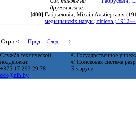
См. также на
Габрусевіч, С
другом языке:
[400]
Габрыловіч, Міхаіл Альбертавіч 
медыцынскіх навук ; гігіена ; 1912
Стр.:
<== Пред.
След. ==>
Служба технической
© Государственное учреж
поддержки:
© Поисковая система ра
+375 17 293 29 78
Беларуси
skk@nlb.by