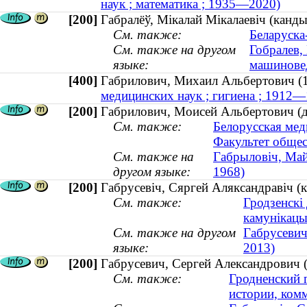
наук ; математика ; 1935—2020)
[200]
Габралёў, Мікалай Мікалаевіч (канды
См. также:
Беларуска
См. также на другом
Гобралев,
языке:
машиновед
[400]
Габрилович, Михаил Альбертович
медицинских наук ; гигиена ; 1912—
[200]
Габрилович, Моисей Альбертович (д
См. также:
Белорусская мед
Факультет общес
См. также на
Габрыловіч, Май
другом языке:
1968)
[200]
Габрусевіч, Сяргей Аляксандравіч (
См. также:
Гродзенскі
камунікацы
См. также на другом
Габрусевич
языке:
2013)
[200]
Габрусевич, Сергей Александрович 
См. также:
Гродненский 
истории, ком