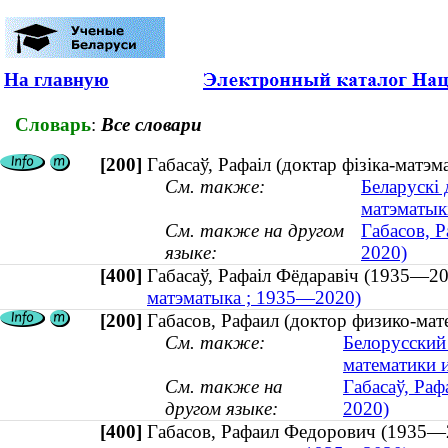
На главную
Словарь
:
Все словари
[200]
Габасаў, Рафаiл (доктар фізіка-мат
См. также:
Беларускі 
матэматыкі
См. также на другом
Габасов, 
языке:
2020)
[400]
Габасаў, Рафаiл Фёдаравiч (1935—
матэматыка ; 1935—2020)
[200]
Габасов, Рафаил (доктор физико-мат
См. также:
Белорусский
математики 
См. также на
Габасаў, Раф
другом языке:
2020)
[400]
Габасов, Рафаил Федорович (193