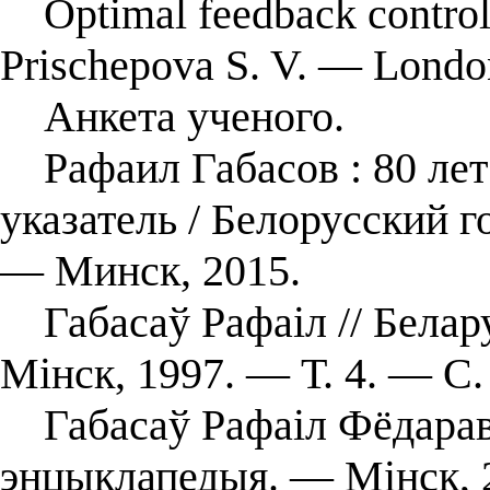
Optimal feedback control /
Prischepova S. V. — Londo
Анкета ученого.
Рафаил Габасов : 80 лет
указатель / Белорусский 
— Минск, 2015.
Габасаў Рафаіл // Белару
Мінск, 1997. — Т. 4. — С
Габасаў Рафаiл Фёдаравi
энцыклапедыя. — Мiнск, 2