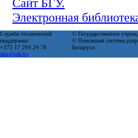
Сайт БГУ.
Электронная библиотек
Служба технической
© Государственное учреж
поддержки:
© Поисковая система ра
+375 17 293 29 78
Беларуси
skk@nlb.by