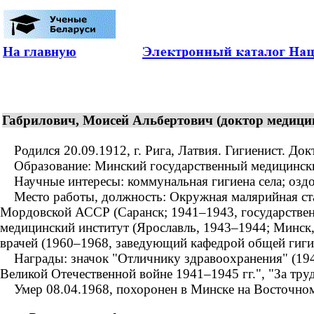
На главную
Габрилович, Моисей Альбертович (доктор медицин
Родился 20.09.1912, г. Рига, Латвия. Гигиенист. Док
Образование: Минский государственный медицинский 
Научные интересы: коммунальная гигиена села; оздор
Место работы, должность: Окружная малярийная стан
Мордовской АССР (Саранск; 1941–1943, государствен
медицинский институт (Ярославль, 1943–1944; Минск,
врачей (1960–1968, заведующий кафедрой общей гигие
Награды: значок "Отличнику здравоохранения" (1948)
Великой Отечественной войне 1941–1945 гг.", "За труд
Умер 08.04.1968, похоронен в Минске на Восточно