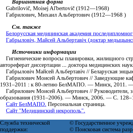
Вариантная форма
Gabrilovič, Moisej Al'bertovič (1912—1968)
Габрилович, Михаил Альбертович (1912—1968 )
См. также
Белорусская медицинская академия последипломног
Габрыловіч, Майсей Альбертавіч (доктар медыцынскі
Источники информации
Гигиенические вопросы планировки, жилищного строи
автореферат диссертации ... доктора медицинских нау
Габрыловіч Майсей Альбертавіч // Беларуская энцыкла
Габрилович Моисей Альбертович // Заведующие кафе
1931–2011 : к 80-летию БелМАПО. — Минск, 2011. 
Габрилович Моисей Альбертович // Руководители, з
образования (1931–2006). — Минск, 2006. — С. 128–
Сайт БелМАПО.
Персональная страница.
Сайт "Медицинский некрополь".
Служба технической
© Государственное учреж
поддержки:
© Поисковая система раз