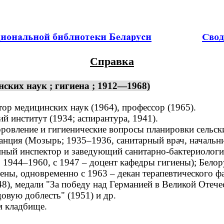
Справка
ских наук ; гигиена ; 1912—1968)
тор медицинских наук (1964), профессор (1965).
институт (1934; аспирантура, 1941).
овление и гигиенические вопросы планировки сельски
ция (Мозырь; 1935–1936, санитарный врач, начальни
ный инспектор и заведующий санитарно-бактериологи
 1944–1960, с 1947 – доцент кафедры гигиены); Бело
ны, одновременно с 1963 – декан терапевтического фа
, медали "За победу над Германией в Великой Отечест
овую доблесть" (1951) и др.
м кладбище.