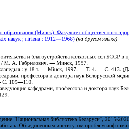
о образования (Минск). Факультет общественного здо
х навук ; гігіена ; 1912—1968)
(на другом языке)
тельства и благоустройства колхозных сел БССР в пр
к / М. А. Габрилович. — Минск, 1957.
педыя : у 18 т. — Мінск, 1997. — Т. 4. — С. 413. (Да
драми, профессора и доктора наук Белорусской меди
— С. 109—110.
аведующие кафедрами, профессора и доктора наук Бе
129.
дение "Национальная библиотека Беларуси", 2015-202
работана Объединенным институтом проблем информа