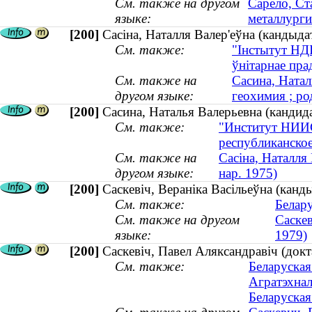
См. также на другом
Сарело, Ст
языке:
металлург
[200]
Сасіна, Наталля Валер'еўна (кандыдат
См. также:
"Інстытут НДІ
ўнітарнае пра
См. также на
Сасина, Натал
другом языке:
геохимия ; ро
[200]
Сасина, Наталья Валерьевна (кандида
См. также:
"Институт НИИС
республиканско
См. также на
Сасіна, Наталля 
другом языке:
нар. 1975)
[200]
Саскевіч, Вераніка Васільеўна (кан
См. также:
Белар
См. также на другом
Саскев
языке:
1979)
[200]
Саскевіч, Павел Аляксандравіч (докт
См. также:
Беларуская
Агратэхнал
Беларуская