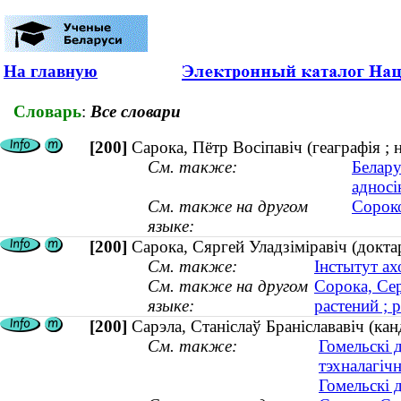
На главную
Словарь
:
Все словари
[200]
Сарока, Пётр Восіпавіч (геаграфія ; 
См. также:
Белару
адносі
См. также на другом
Сороко
языке:
[200]
Сарока, Сяргей Уладзіміравіч (доктар
См. также:
Інстытут ах
См. также на другом
Сорока, Се
языке:
растений ; 
[200]
Сарэла, Станіслаў Браніслававіч (ка
См. также:
Гомельскі 
тэхналагіч
Гомельскі 