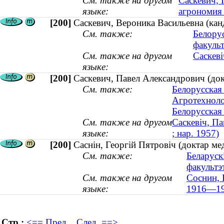
См. также на другом
Саскевич, 
языке:
агрономия 
[200]
Саскевич, Вероника Васильевна (кан
См. также:
Белору
факульт
См. также на другом
Саскеві
языке:
[200]
Саскевич, Павел Александрович (док
См. также:
Белорусская 
Агротехноло
Белорусская 
См. также на другом
Саскевіч, Па
языке:
; нар. 1957)
[200]
Саснін, Георгій Пятровіч (доктар ме
См. также:
Беларуск
факультэ
См. также на другом
Соснин, 
языке:
1916—19
Стр.:
<== Пред.
След. ==>