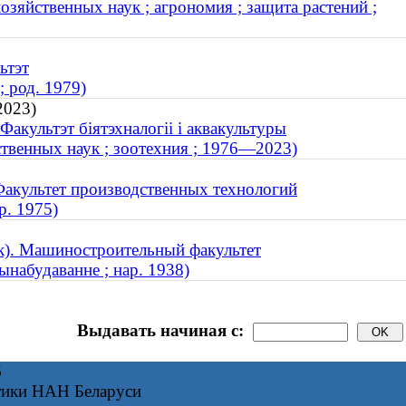
зяйственных наук ; агрономия ; защита растений ;
ьтэт
 род. 1979)
2023)
Факультэт біятэхналогіі і аквакультуры
твенных наук ; зоотехния ; 1976—2023)
Факультет производственных технологий
р. 1975)
к). Машиностроительный факультет
ынабудаванне ; нар. 1938)
Выдавать начиная с:
6
тики НАН Беларуси