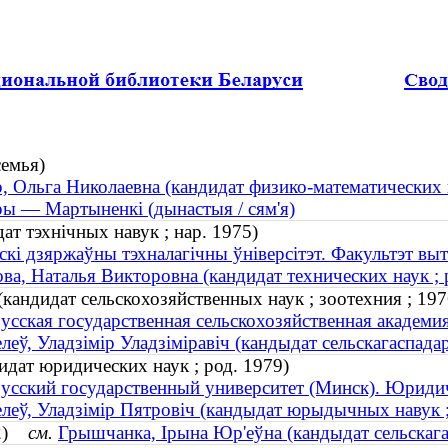
емья)
, Ольга Николаевна (кандидат физико-математических н
ы — Мартыненкі (дынастыя / сям'я)
ат тэхнічных навук ; нар. 1975)
скі дзяржаўны тэхналагічны ўніверсітэт. Факультэт вы
ва, Наталья Викторовна (кандидат технических наук ; 
кандидат сельскохозяйственных наук ; зоотехния ; 1
усская государственная сельскохозяйственная академи
леў, Уладзімір Уладзіміравіч (кандыдат сельскагаспада
дат юридических наук ; род. 1979)
усский государственный университет (Минск). Юриди
леў, Уладзiмiр Пятровiч (кандыдат юрыдычных навук ;
982)
см.
Грышчанка, Ірына Юр'еўна (кандыдат сельскагасп