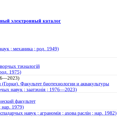
аук ; механика ; род. 1949)
творчых тэхналогій
род. 1975)
976—2023)
я (Горки). Факультет биотехнологии и аквакультуры
рчых навук ; заатэхнія ; 1976—2023)
ческий факультет
 нар. 1979)
адарчых навук ; аграномія ; ахова раслін ; нар. 1982)