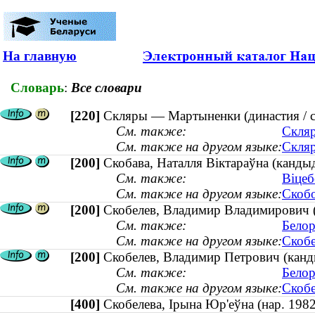
На главную
Словарь
:
Все словари
[220]
Скляры — Мартыненки (династия / с
См. также:
Скляр
См. также на другом языке:
Скляр
[200]
Скобава, Наталля Віктараўна (кандыд
См. также:
Віцеб
См. также на другом языке:
Скобо
[200]
Скобелев, Владимир Владимирович (
См. также:
Белор
См. также на другом языке:
Скобе
[200]
Скобелев, Владимир Петрович (канди
См. также:
Белор
См. также на другом языке:
Скобе
[400]
Скобелева, Ірына Юр'еўна (нар. 1