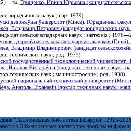
1982)
см.
Грищенко, Ирина Юрьевна (кандидат сельскохо
ыдат юрыдычных навук ; нар. 1979)
ускі дзяржаўны ўніверсітэт (Мінск). Юрыдычны факул
лев, Владимир Петрович (кандидат юридических наук ;
кандыдат сельскагаспадарчых навук ; заатэхнія ; 1976—
уская дзяржаўная сельскагаспадарчая акадэмія (Горкі). 
лев, Владимир Владимирович (кандидат сельскохозяйс
ат технических наук ; род. 1975)
ский государственный технологический университет. 
ва, Наталля Віктараўна (кандыдат тэхнічных навук ; на
ор технических наук ; машиностроение ; род. 1938)
усский национальный технический университет (Минс
еда, Анатоль Ціханавіч (доктар тэхнічных навук ; маш
дение "Национальная библиотека Беларуси", 2015-202
работана Объединенным институтом проблем информа