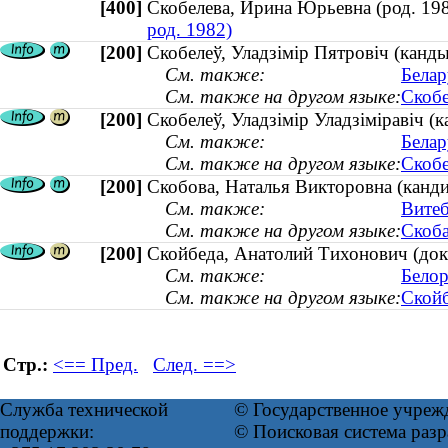
[400]
Скобелева, Ирина Юрьевна (род. 
род. 1982)
[200]
Скобелеў, Уладзiмiр Пятровiч (канд
См. также:
Белар
См. также на другом языке:
Скобе
[200]
Скобелеў, Уладзімір Уладзіміравіч (
См. также:
Белар
См. также на другом языке:
Скобе
[200]
Скобова, Наталья Викторовна (кандид
См. также:
Витеб
См. также на другом языке:
Скоба
[200]
Скойбеда, Анатолий Тихонович (докт
См. также:
Белор
См. также на другом языке:
Скойб
Стр.:
<== Пред.
След. ==>
Служба технической
© Государственное учреж
поддержки:
© Поисковая система раз