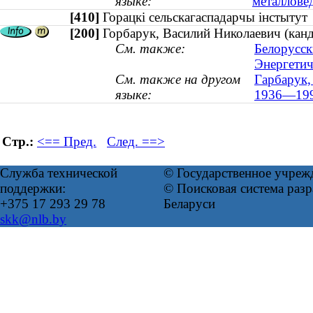
языке:
металлове
[410]
Горацкі сельскагаспадарчы інстыт
[200]
Горбарук, Василий Николаевич (канд
См. также:
Белорусск
Энергетич
См. также на другом
Гарбарук, 
языке:
1936—199
Стр.:
<== Пред.
След. ==>
Служба технической
© Государственное учреж
поддержки:
© Поисковая система ра
+375 17 293 29 78
Беларуси
skk@nlb.by