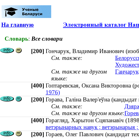
На главную
Словарь
:
Все словари
[200]
Гончарук, Владимир Иванович (изобр
См. также:
Белорусс
Художест
См. также на другом
Ганчарук,
языке:
[400]
Гоптаревская, Оксана Викторовна (
1976)
[200]
Горава, Галіна Валер'еўна (кандыдат 
См. также:
Дзярж
См. также на другом языке:
Горев
[400]
Горагляд, Харытон Сцяпанавіч (1
ветэрынарных навук ; ветэрынарыя 
[200]
Гораев, Олег Павлович (кандидат тех