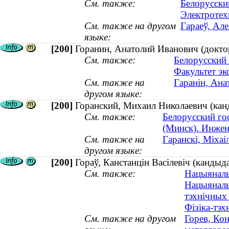
См. также:
Белорусски
Электротех
См. также на другом
Гараеў, Але
языке:
[200]
Горанин, Анатолий Иванович (докто
См. также:
Белорусский 
Факультет э
См. также на
Гаранін, Ана
другом языке:
[200]
Горанский, Михаил Николаевич (кан
См. также:
Белорусский го
(Минск). Инжен
См. также на
Гаранскі, Міха
другом языке:
[200]
Гораў, Канстанцін Васілевіч (кандыд
См. также:
Нацыянальн
Нацыянальн
тэхнічных
Фізіка-тэх
См. также на другом
Горев, Кон