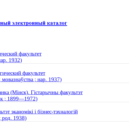
ический факультет
нар. 1932)
гический факультет
 мовазнаўства ; нар. 1937)
анка (Мінск). Гістарычны факультэт
ук ; 1899—1972)
тэт эканомікі і бізнес-тэхналогій
 род. 1938)