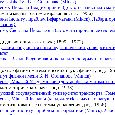
тут фізікі імя Б. І. Сцяпанава (Мінск)
енко, Николай Владимирович (доктор физико-математич
аматызаваныя сістэмы кіравання ; нар. 1956)
аны інстытут праблем інфарматыкі (Мінск). Лабарато
аванняў
нко, Светлана Николаевна (автоматизированные систем
ндидат исторических наук ; 1899—1972)
усский государственный педагогический университет 
ьтет
енка, Васіль Радзівонавіч (кандыдат гістарычных наву
октор физико-математических наук ; физика ; род. 195
тут физики имени Б. И. Степанова (Минск)
енка, Мікалай Уладзіміравіч (доктар фізіка-матэматычны
дат исторических наук ; род. 1938)
усский государственный университет транспорта (Гоме
енка, Мікалай Іванавіч (кандыдат гістарычных навук ; 
томатизированные системы управления ; род. 1956)
ненный институт проблем информатики (Минск). Лаб