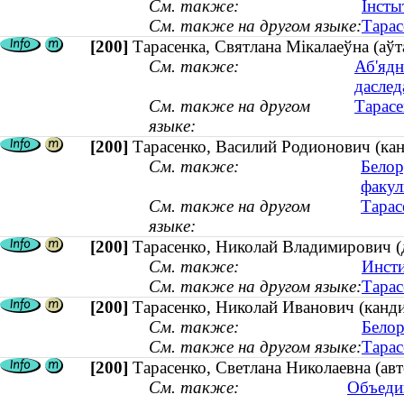
См. также:
Інсты
См. также на другом языке:
Тарас
[200]
Тарасенка, Святлана Мікалаеўна (аўт
См. также:
Аб'ядн
даслед
См. также на другом
Тарасе
языке:
[200]
Тарасенко, Василий Родионович (ка
См. также:
Белор
факул
См. также на другом
Тарас
языке:
[200]
Тарасенко, Николай Владимирович (д
См. также:
Инсти
См. также на другом языке:
Тарас
[200]
Тарасенко, Николай Иванович (канди
См. также:
Белор
См. также на другом языке:
Тарас
[200]
Тарасенко, Светлана Николаевна (ав
См. также:
Объеди