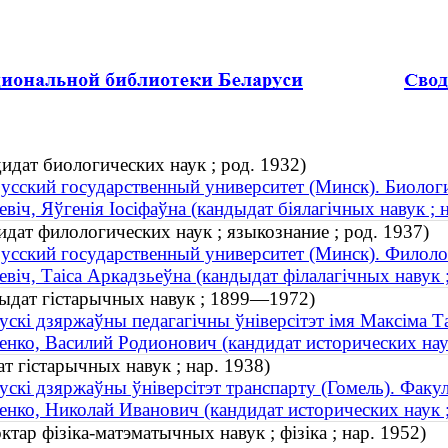
идат биологических наук ; род. 1932)
усский государственный университет (Минск). Биолог
евіч, Яўгенія Іосіфаўна (кандыдат біялагічных навук ; 
дат филологических наук ; языкознание ; род. 1937)
усский государственный университет (Минск). Филоло
евіч, Таіса Аркадзьеўна (кандыдат філалагічных навук ;
ндыдат гістарычных навук ; 1899—1972)
ускі дзяржаўны педагагічны ўніверсітэт імя Максіма Т
енко, Василий Родионович (кандидат исторических на
ат гістарычных навук ; нар. 1938)
ускі дзяржаўны ўніверсітэт транспарту (Гомель). Факуль
енко, Николай Иванович (кандидат исторических наук ;
ктар фізіка-матэматычных навук ; фізіка ; нар. 1952)