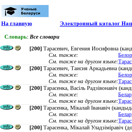
На главную
Словарь
:
Все словари
[200]
Тарасевич, Евгения Иосифовна (канд
См. также:
Белор
См. также на другом языке:
Тарас
[200]
Тарасевич, Таисия Аркадьевна (канди
См. также:
Белор
См. также на другом языке:
Тарас
[200]
Тарасенка, Васіль Радзівонавіч (ка
См. также:
Белар
См. также на другом языке:
Тарас
[200]
Тарасенка, Мікалай Іванавіч (кандыд
См. также:
Белар
См. также на другом языке:
Тарас
[200]
Тарасенка, Мікалай Уладзіміравіч (до