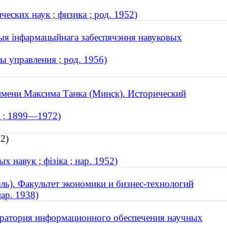
еских наук ; физика ; род. 1952)
рыя інфармацыйнага забеспячэння навуковых
ы управления ; род. 1956)
имени Максима Танка (Минск). Исторический
к ; 1899—1972)
2)
х навук ; фізіка ; нар. 1952)
ль). Факультет экономики и бизнес-технологий
нар. 1938)
оратория информационного обеспечения научных