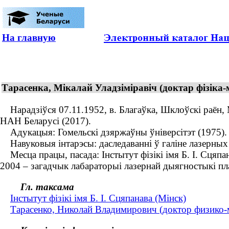
На главную
Тарасенка, Мікалай Уладзіміравіч (доктар фізіка-
Нарадзіўся 07.11.1952, в. Благаўка, Шклоўскі раён, М
НАН Беларусі (2017).
Адукацыя: Гомельскі дзяржаўны ўніверсітэт (1975).
Навуковыя інтарэсы: даследаванні ў галіне лазерных т
Месца працы, пасада: Інстытут фізікі імя Б. І. Сцяп
2004 – загадчык лабараторыі лазернай дыягностыкі пла
Гл. таксама
Інстытут фізікі імя Б. І. Сцяпанава (Мінск)
Тарасенко, Николай Владимирович (доктор физико-ма