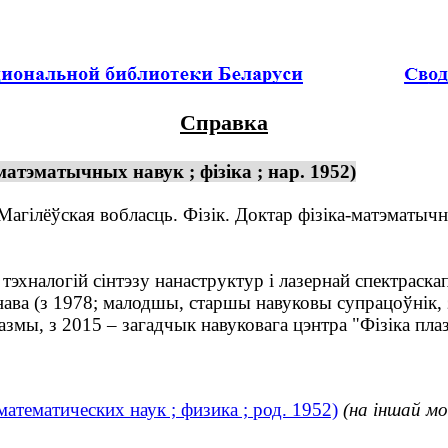
Справка
матэматычных навук ; фізіка ; нар. 1952)
агілёўская вобласць. Фізік. Доктар фізіка-матэматычн
эхналогій сінтэзу нанаструктур і лазернай спектраскап
анава (з 1978; малодшы, старшы навуковы супрацоўнік,
змы, з 2015 – загадчык навуковага цэнтра "Фізіка пла
тематических наук ; физика ; род. 1952)
(на іншай мо