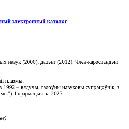
ых навук (2000), дацэнт (2012). Член-карэспандэнт
іі плазмы.
 з 1992 – вядучы, галоўны навуковы супрацоўнік, з
змы"). Інфармацыя на 2025.
ве)