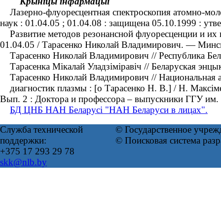
Крыніцы інфармацыі
Лазерно-флуоресцентная спектроскопия атомно-молек
наук : 01.04.05 ; 01.04.08 : защищена 05.10.1999 : у
Развитие методов резонансной флуоресценции и их пр
01.04.05 / Тарасенко Николай Владимирович. — Минск
Тарасенко Николай Владимирович // Республика Белару
Тарасенка Мікалай Уладзіміравіч // Беларуская энцык
Тарасенко Николай Владимирович // Национальная ак
диагностик плазмы : [о Тарасенко Н. В.] / Н. Максім
Вып. 2 : Доктора и профессора – выпускники ГГУ им
БД ЦНБ НАН Беларусі "НАН Беларуси в лицах".
Служба технической
© Государственное учреж
поддержки:
© Поисковая система раз
+375 17 293 29 78
skk@nlb.by