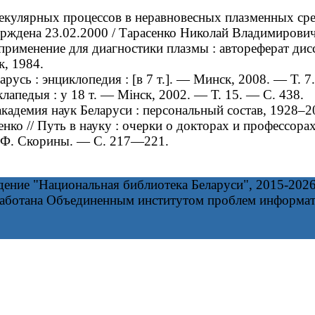
улярных процессов в неравновесных плазменных среда
тверждена 23.02.2000 / Тарасенко Николай Владимирови
именение для диагностики плазмы : автореферат диссе
, 1984.
сь : энциклопедия : [в 7 т.]. — Минск, 2008. — Т. 7
лапедыя : у 18 т. — Мінск, 2002. — Т. 15. — С. 438.
адемия наук Беларуси : персональный состав, 1928–
енко // Путь в науку : очерки о докторах и профессор
. Ф. Скорины. — С. 217—221.
дение "Национальная библиотека Беларуси", 2015-202
работана Объединенным институтом проблем информа