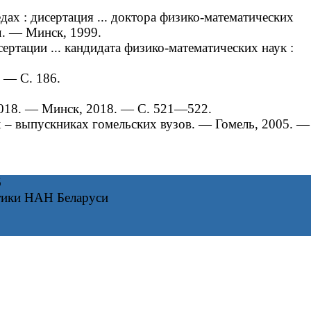
х : дисертация ... доктора физико-математических
ч. — Минск, 1999.
ртации ... кандидата физико-математических наук :
. — С. 186.
2018. — Минск, 2018. — С. 521—522.
ах – выпускниках гомельских вузов. ― Гомель, 2005. —
6
тики НАН Беларуси