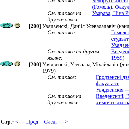
См. также:
Белорусский то
(Гомель). Факу
См. также на
Уварава, Ніна 
другом языке:
[200]
Увядзенскі, Данііл Усеваладавіч (ка
См. также:
Гомель
студэнт
Увядзен
См. также на другом
Введенс
языке:
1959)
[200]
Увядзенскі, Усевалад Міхайлавіч (д
1979)
См. также:
Гродзенскі д
факультэт
Увядзенскія —
См. также на
Введенский, 
другом языке:
химических н
Стр.:
<== Пред.
След. ==>