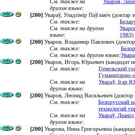
См. также на
Уваров, Леон
другом языке:
[200]
Увараў, Уладзімір Паўлавіч (доктар
См. также:
Белар
См. также на другом
Уваро
языке:
1983)
[200]
Уваров, Владимир Павлович (доктор
См. также:
Белор
См. также на другом языке:
Увара
[200]
Уваров, Игорь Юрьевич (кандидат ис
См. также:
Гомельский го
Гуманитарно-э
См. также на
Увараў, Ігар Ю
другом языке:
[200]
Уваров, Леонид Васильевич (доктор 
См. также:
Белорусский н
технологий уп
См. также на
Увараў, Леанід
другом языке:
[200]
Уварова, Нина Григорьевна (кандида