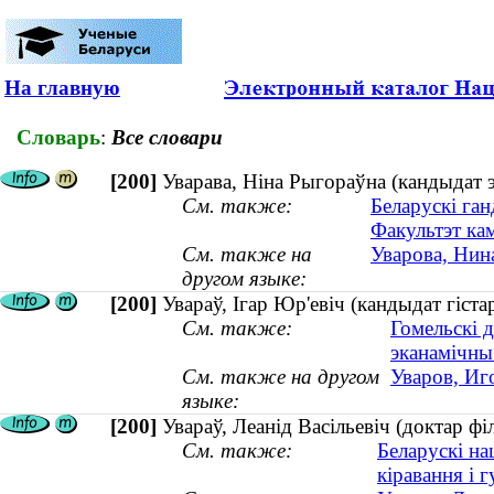
На главную
Словарь
:
Все словари
[200]
Уварава, Ніна Рыгораўна (кандыдат э
См. также:
Беларускі ган
Факультэт кам
См. также на
Уварова, Нина
другом языке:
[200]
Увараў, Ігар Юр'евіч (кандыдат гіста
См. также:
Гомельскі д
эканамічны
См. также на другом
Уваров, Иг
языке:
[200]
Увараў, Леанід Васільевіч (доктар фі
См. также:
Беларускі на
кіравання і 