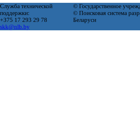
Служба технической
© Государственное учреж
поддержки:
© Поисковая система ра
+375 17 293 29 78
Беларуси
skk@nlb.by