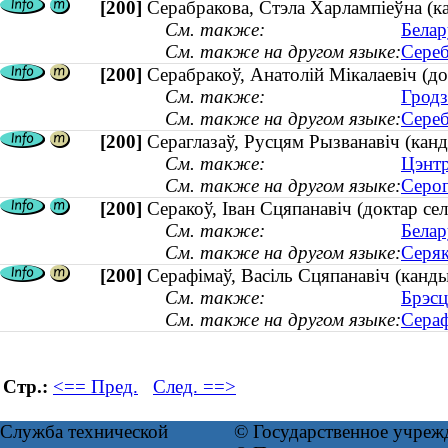
[200]
Серабракова, Стэла Харлампіеўна (ка
См. также:
Белар
См. также на другом языке:
Сереб
[200]
Серабракоў, Анатолій Мікалаевіч (до
См. также:
Гродз
См. также на другом языке:
Сереб
[200]
Сераглазаў, Русцям Рызванавіч (канд
См. также:
Цэнтр
См. также на другом языке:
Серог
[200]
Серакоў, Іван Сцяпанавіч (доктар сел
См. также:
Белар
См. также на другом языке:
Серяк
[200]
Серафімаў, Васіль Сцяпанавіч (канд
См. также:
Брэсц
См. также на другом языке:
Сераф
Стр.:
<== Пред.
След. ==>
Служба технической
© Государственное учреж