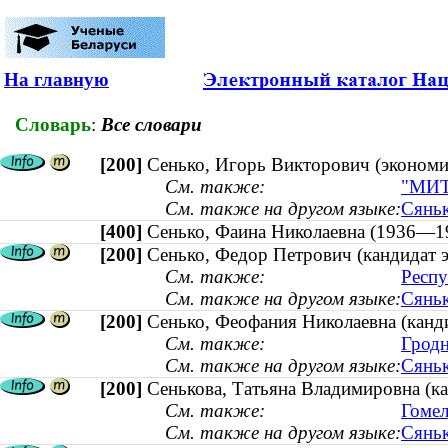
На главную
Словарь
:
Все словари
[200]
Сенько, Игорь Викторович (экономик
См. также:
"МИТС
См. также на другом языке:
Сяньк
[400]
Сенько, Фаина Николаевна (1936
[200]
Сенько, Федор Петрович (кандидат 
См. также:
Респу
См. также на другом языке:
Сяньк
[200]
Сенько, Феофания Николаевна (канд
См. также:
Гродн
См. также на другом языке:
Сяньк
[200]
Сенькова, Татьяна Владимировна (ка
См. также:
Гомел
См. также на другом языке:
Сяньк