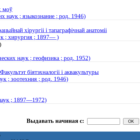
х моў
 наук ; языкознание ; род. 1946)
ацыйнай хірургіі і тапаграфічнай анатоміі
к ; хирургия ; 1897— )
)
ских наук ; геофизика ; род. 1952)
Факультэт біятэхналогіі і аквакультуры
к ; зоотехния ; род. 1946)
наук ; 1897—1972)
Выдавать начиная с:
6