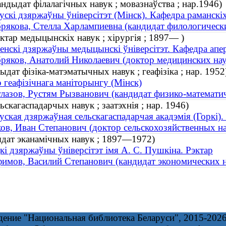
ндыдат філалагічных навук ; мовазнаўства ; нар.1946)
ускі дзяржаўны ўніверсітэт (Мінск). Кафедра раманскі
рякова, Стелла Харлампиевна (кандидат филологических
ктар медыцынскіх навук ; хірургія ; 1897— )
енскі дзяржаўны медыцынскі ўніверсітэт. Кафедра апер
ряков, Анатолий Николаевич (доктор медицинских нау
ыдат фізіка-матэматычных навук ; геафізіка ; нар. 1952
 геафізічнага маніторынгу (Мінск)
лазов, Рустям Рызванович (кандидат физико-математиче
ьскагаспадарчых навук ; заатэхнія ; нар. 1946)
уская дзяржаўная сельскагаспадарчая акадэмія (Горкі). 
ов, Иван Степанович (доктор сельскохозяйственных нау
ыдат эканамічных навук ; 1897—1972)
кі дзяржаўны ўніверсітэт імя А. С. Пушкіна. Рэктар
имов, Василий Степанович (кандидат экономических 
дение "Национальная библиотека Беларуси", 2015-202