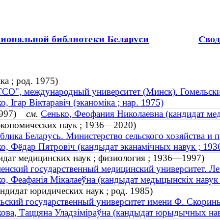
а ; род. 1975)
О", международный университет (Минск). Гомельск
о, Ігар Віктаравіч (эканоміка ; нар. 1975)
—1997)
см.
Сенько, Феофания Николаевна (кандидат ме
экономических наук ; 1936—2020)
блика Беларусь. Министерство сельского хозяйства и 
о, Фёдар Пятровіч (кандыдат эканамічных навук ; 19
идат медицинских наук ; физиология ; 1936—1997)
енский государственный медицинский университет. Ле
о, Феафанія Мікалаеўна (кандыдат медыцынскіх навук 
ндидат юридических наук ; род. 1985)
ьский государственный университет имени Ф. Скорин
ова, Таццяна Уладзіміраўна (кандыдат юрыдычных наву