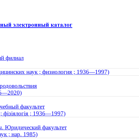
ий филиал
дицинских наук ; физиология ; 1936—1997)
продовольствия
36—2020)
чебный факультет
; фізіялогія ; 1936—1997)
ы. Юридический факультет
к ; нар. 1985)