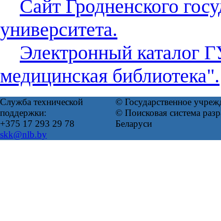
Сайт Гродненского гос
университета.
Электронный каталог Г
медицинская библиотека".
Служба технической
© Государственное учреж
поддержки:
© Поисковая система ра
+375 17 293 29 78
Беларуси
skk@nlb.by