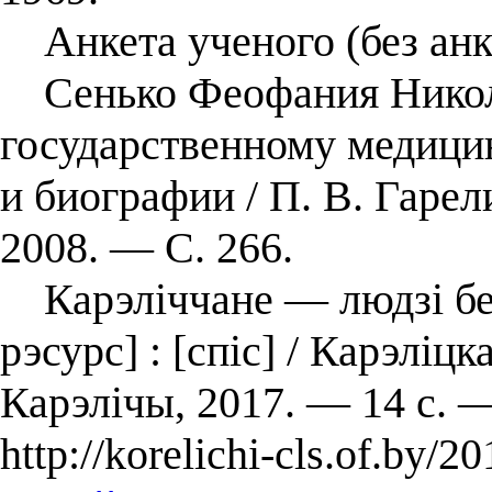
Анкета ученого (без анк
Сенько Феофания Николае
государственному медици
и биографии / П. В. Гаре
2008. — С. 266.
Карэліччане — людзі бел
рэсурс] : [спіс] / Карэліц
Карэлічы, 2017. — 14 с. 
http://korelichi-cls.of.by/2