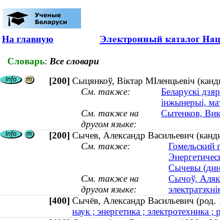
На главную
Словарь
:
Все словари
[200]
Сыцянкоў, Віктар МІленцьевіч (канды
См. также:
Беларускі дзяр
інжынерыі, ма
См. также на
Сытенков, Вик
другом языке:
[200]
Сычев, Александр Васильевич (кандид
См. также:
Гомельский 
Энергетичес
Сычевы (дина
См. также на
Сычоў, Алякс
другом языке:
электратэхнік
[400]
Сычёв, Александр Васильевич (род
наук ; энергетика ; электротехника ; 