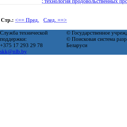
; технология продовольственных про
Стр.:
<== Пред.
След. ==>
Служба технической
© Государственное учреж
поддержки:
© Поисковая система ра
+375 17 293 29 78
Беларуси
skk@nlb.by