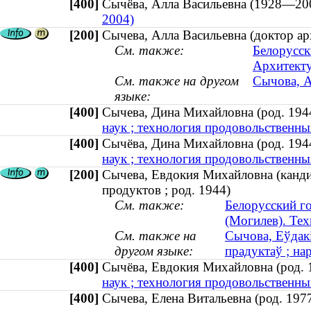
[400]
Сычёва, Алла Васильевна (1928—
2004)
[200]
Сычева, Алла Васильевна (доктор а
См. также:
Белорусск
Архитекту
См. также на другом
Сычова, А
языке:
[400]
Сычева, Дина Михайловна (род. 1
наук ; технология продовольственны
[400]
Сычёва, Дина Михайловна (род. 1
наук ; технология продовольственны
[200]
Сычева, Евдокия Михайловна (канди
продуктов ; род. 1944)
См. также:
Белорусский г
(Могилев). Тех
См. также на
Сычова, Еўдакі
другом языке:
прадуктаў ; на
[400]
Сычёва, Евдокия Михайловна (род
наук ; технология продовольственны
[400]
Сычева, Елена Витальевна (род. 1