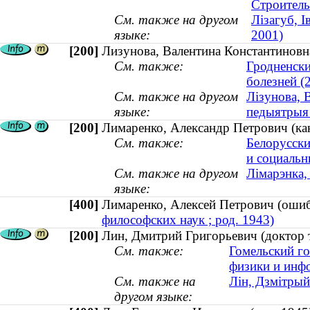
Строитель
См. также на другом
Лізагуб, 
языке:
2001)
[200]
Лизунова, Валентина Константиновн
См. также:
Гродненски
болезней (2
См. также на другом
Лізунова, 
языке:
педыятрыя
[200]
Лимаренко, Александр Петрович (кан
См. также:
Белорусски
и социальн
См. также на другом
Лімарэнка,
языке:
[400]
Лимаренко, Алексей Петрович (ош
философских наук ; род. 1943)
[200]
Лин, Дмитрий Григорьевич (доктор 
См. также:
Гомельский го
физики и инф
См. также на
Лін, Дзмітрый
другом языке: