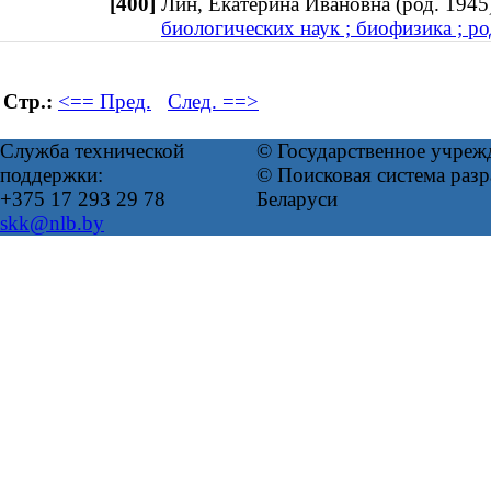
[400]
Лин, Екатерина Ивановна (род. 19
биологических наук ; биофизика ; ро
Стр.:
<== Пред.
След. ==>
Служба технической
© Государственное учреж
поддержки:
© Поисковая система ра
+375 17 293 29 78
Беларуси
skk@nlb.by