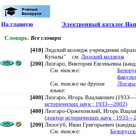
На главную
Словарь
:
Все словари
[410]
Лидский колледж учреждения образо
Купалы"
см.
Лидский колледж
[200]
Лизгаро, Виктория Евгеньевна (канд
См. также:
Белору
факульт
См. также на другом
Лізгара
языке:
[400]
Лизгаро, Игорь Вацлавович (193
исторических наук ; 1933—2002)
[400]
Лизгаро-Оржеховский, Игорь Вац
(доктор исторических наук ; 1933—
[200]
Лизогуб, Иван Григорьевич (кандида
См. также:
Белорусск