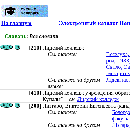
На главную
Словарь
:
Все словари
[210]
Лидский колледж
См. также:
Веселуха,
род. 1983
Свило, Эд
электроте
См. также на другом
Лідскі ка
языке:
[410]
Лидский колледж учреждения образо
Купалы"
см.
Лидский колледж
[200]
Лизгаро, Виктория Евгеньевна (канд
См. также:
Белору
факульт
См. также на другом
Лізгара