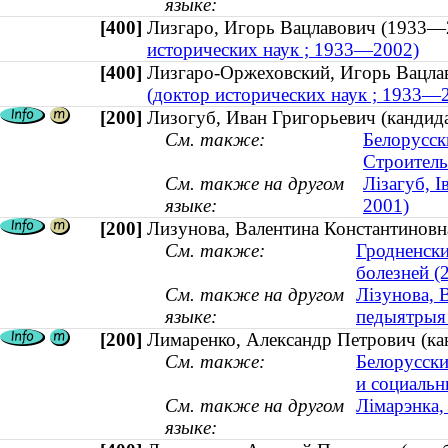
языке:
[400]
Лизгаро, Игорь Вацлавович (193
исторических наук ; 1933—2002)
[400]
Лизгаро-Оржеховский, Игорь Вац
(доктор исторических наук ; 1933—
[200]
Лизогуб, Иван Григорьевич (кандида
См. также:
Белорусск
Строитель
См. также на другом
Лізагуб, 
языке:
2001)
[200]
Лизунова, Валентина Константиновн
См. также:
Гродненски
болезней (2
См. также на другом
Лізунова, 
языке:
педыятрыя
[200]
Лимаренко, Александр Петрович (кан
См. также:
Белорусски
и социальн
См. также на другом
Лімарэнка,
языке: