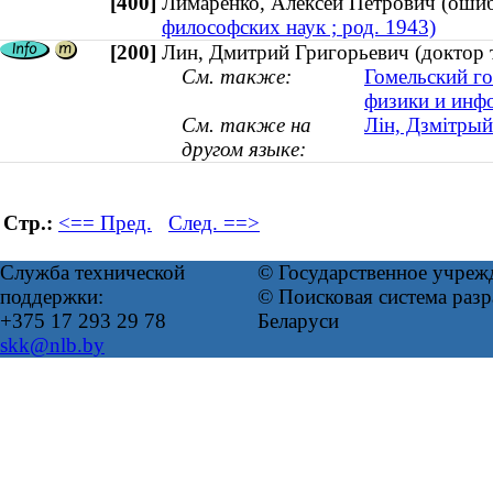
[400]
Лимаренко, Алексей Петрович (ош
философских наук ; род. 1943)
[200]
Лин, Дмитрий Григорьевич (доктор 
См. также:
Гомельский го
физики и инф
См. также на
Лін, Дзмітрый
другом языке:
Стр.:
<== Пред.
След. ==>
Служба технической
© Государственное учреж
поддержки:
© Поисковая система ра
+375 17 293 29 78
Беларуси
skk@nlb.by