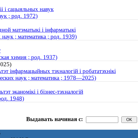
іі і сацыяльных навук
ук ; род. 1972)
дной матэматыкі і інфарматыкі
аук ; математика ; род. 1939)
т
кая химия ; род. 1937)
2025)
ьтэт інфармацыйных тэхналогій і робататэхнікі
ских наук ; математика ; 1978—2025)
тэт эканомікі і бізнес-тэхналогій
од. 1948)
Выдавать начиная с:
6