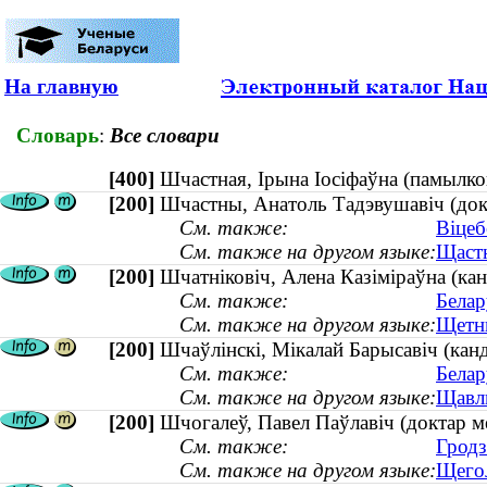
На главную
Словарь
:
Все словари
[400]
Шчастная, Ірына Іосіфаўна (памыл
[200]
Шчастны, Анатоль Тадэвушавіч (докт
См. также:
Віцеб
См. также на другом языке:
Щастн
[200]
Шчатніковіч, Алена Казіміраўна (ка
См. также:
Белар
См. также на другом языке:
Щетни
[200]
Шчаўлінскі, Мікалай Барысавіч (канд
См. также:
Белар
См. также на другом языке:
Щавли
[200]
Шчогалеў, Павел Паўлавіч (доктар 
См. также:
Гродз
См. также на другом языке:
Щегол