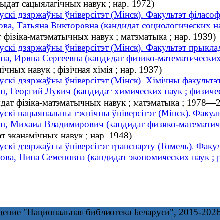
ыдат сацыялагічных навук ; нар. 1972)
ускі дзяржаўны ўніверсітэт (Мінск). Факультэт філасоф
ва, Татьяна Викторовна (кандидат социологических на
 фізіка-матэматычных навук ; матэматыка ; нар. 1939)
ускі дзяржаўны ўніверсітэт (Мінск). Факультэт прыкла
а, Ирина Сергеевна (кандидат физико-математических н
чных навук ; фізічная хімія ; нар. 1937)
ускі дзяржаўны ўніверсітэт (Мінск). Хімічны факультэ
, Георгий Лукич (кандидат химических наук ; физичес
ыдат фізіка-матэматычных навук ; матэматыка ; 1978—
ускі нацыянальны тэхнічны ўніверсітэт (Мінск). Факул
, Михаил Владимирович (кандидат физико-математиче
 эканамічных навук ; нар. 1948)
ускі дзяржаўны ўніверсітэт транспарту (Гомель). Факуль
ва, Нина Семеновна (кандидат экономических наук ; р
дение "Национальная библиотека Беларуси", 2015-202