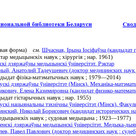
ковая форма)
см.
Шчасная, Iрына Iосіфаўна (кандыдат г
ар медыцынскіх навук ; хірургія ; нар. 1961)
скі дзяржаўны медыцынскі ўніверсітэт. Рэктар
ый, Анатолий Тадеушевич (доктор медицинских наук ;
ндыдат фізіка-матэматычных навук ; 1979—2014)
ускі дзяржаўны ўніверсітэт (Мінск). Механіка-матэма
кович, Елена Казимировна (кандидат физико-математи
ыдат гістарычных навук ; нар. 1955)
ускі нацыянальны тэхнічны ўніверсітэт (Мінск). Факуль
нский, Николай Борисович (кандидат исторических нау
медыцынскіх навук ; судовая медыцына ; 1923—1977)
енскі дзяржаўны медыцынскі ўніверсітэт. Медыка-дыя
ев, Павел Павлович (доктор медицинских наук ; суде