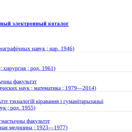
еаграфічных навук ; нар. 1946)
 хирургия ; род. 1961)
тычны факультэт
ческих наук ; математика ; 1979—2014)
тэт тэхналогій кіравання і гуманітарызацыі
к ; род. 1955)
гнастычны факультэт
бная медицина ; 1923—1977)