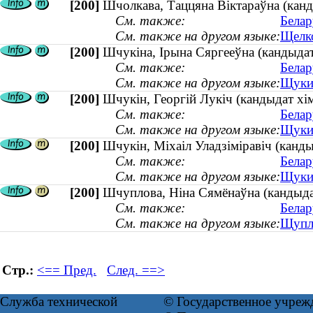
[200]
Шчолкава, Таццяна Віктараўна (канд
См. также:
Белар
См. также на другом языке:
Щелко
[200]
Шчукiна, Iрына Сяргееўна (кандыдат
См. также:
Белар
См. также на другом языке:
Щукин
[200]
Шчукін, Георгій Лукіч (кандыдат хімі
См. также:
Белар
См. также на другом языке:
Щукин
[200]
Шчукін, Міхаіл Уладзіміравіч (канд
См. также:
Белар
См. также на другом языке:
Щукин
[200]
Шчуплова, Ніна Сямёнаўна (кандыдат
См. также:
Белар
См. также на другом языке:
Щупло
Стр.:
<== Пред.
След. ==>
Служба технической
© Государственное учреж