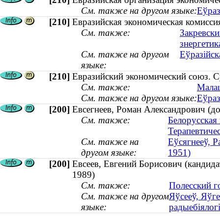
См. также на другом языке:
Еўраз
[210]
Евразийская экономическая комисси
См. также:
Закревски
знергетика
См. также на другом
Еўразійск
языке:
[210]
Евразийский экономический союз. С
См. также:
Малаш
См. также на другом языке:
Еўраз
[200]
Евсегнеев, Роман Александрович (до
См. также:
Белорусская
Терапевтиче
См. также на
Еўсягнееў, Р
другом языке:
1951)
[200]
Евсеев, Евгений Борисович (кандида
1989)
См. также:
Полесский г
См. также на другом
Яўсееў, Яўге
языке:
радыебіялогі