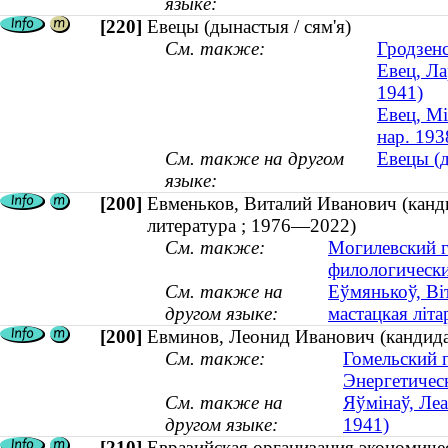
языке:
[220]
Евецы (дынастыя / сям'я)
См. также:
Гродзенс
Евец, Ла
1941)
Евец, Мі
нар. 193
См. также на другом
Евецы (д
языке:
[200]
Евменьков, Виталий Иванович (канди
литература ; 1976—2022)
См. также:
Могилевский г
филологически
См. также на
Еўмянькоў, Віт
другом языке:
мастацкая літ
[200]
Евминов, Леонид Иванович (кандидат
См. также:
Гомельский 
Энергетичес
См. также на
Яўмінаў, Леа
другом языке:
1941)
[210]
Евразийская организация экономиче