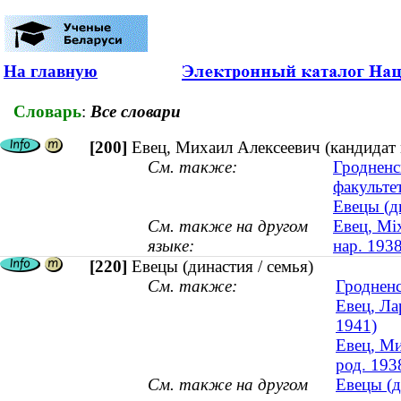
На главную
Словарь
:
Все словари
[200]
Евец, Михаил Алексеевич (кандидат 
См. также:
Гродненс
факульте
Евецы (д
См. также на другом
Евец, Мі
языке:
нар. 1938
[220]
Евецы (династия / семья)
См. также:
Гродненс
Евец, Ла
1941)
Евец, Ми
род. 193
См. также на другом
Евецы (д