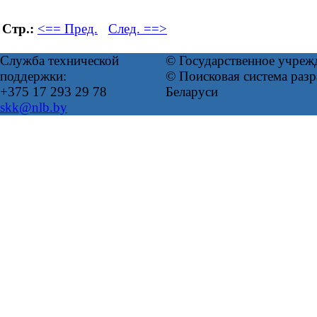
Стр.:
<== Пред.
След. ==>
Служба технической
© Государственное учреж
поддержки:
© Поисковая система ра
+375 17 293 29 78
Беларуси
skk@nlb.by