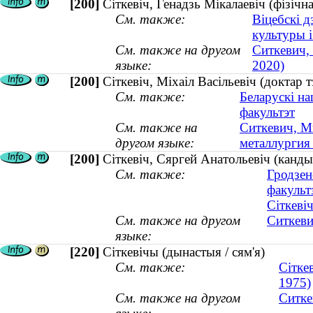
[200]
Сіткевіч, Генадзь Мікалаевіч (фізічн
См. также:
Віцебскі д
культуры і
См. также на другом
Ситкевич,
языке:
2020)
[200]
Сіткевіч, Міхаіл Васільевіч (доктар 
См. также:
Беларускі на
факультэт
См. также на
Ситкевич, Ми
другом языке:
металлургия 
[200]
Сіткевіч, Сяргей Анатольевіч (канды
См. также:
Гродзен
факульт
Сіткеві
См. также на другом
Ситкеви
языке:
[220]
Сіткевічы (дынастыя / сям'я)
См. также:
Сітке
1975)
См. также на другом
Ситке