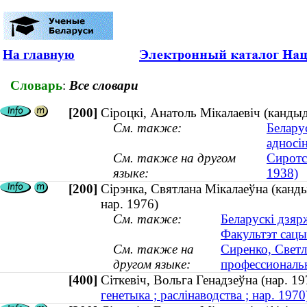
На главную
Словарь
:
Все словари
[200]
Сіроцкі, Анатоль Мікалаевіч (кандыд
См. также:
Белару
адносі
См. также на другом
Сиротс
языке:
1938)
[200]
Сірэнка, Святлана Мікалаеўна (канды
нар. 1976)
См. также:
Беларускі дзяр
Факультэт сацы
См. также на
Сиренко, Светл
другом языке:
профессиональн
[400]
Сіткевіч, Вольга Генадзеўна (нар. 
генетыка ; раслінаводства ; нар. 1970