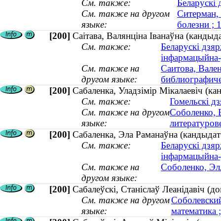
См. также:
Беларускі 
См. также на другом
Ситерман, 
языке:
болезни ;
[200]
Саітава, Валянціна Іванаўна (кандыда
См. также:
Беларускі дзяр
інфармацыйна
См. также на
Саитова, Вален
другом языке:
библиографичес
[200]
Сабаленка, Уладзімір Мікалаевіч (ка
См. также:
Гомельскі д
См. также на другом
Соболенко, 
языке:
литературов
[200]
Сабаленка, Эла Раманаўна (кандыда
См. также:
Беларускі дзяр
інфармацыйна
См. также на
Соболенко, Эл
другом языке:
[200]
Сабалеўскi, Станiслаў Леанідавiч (д
См. также на другом
Соболевский
языке:
математика ;