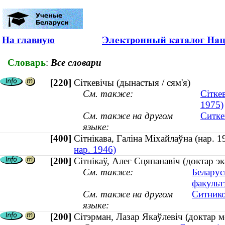
На главную
Словарь
:
Все словари
[220]
Сіткевічы (дынастыя / сям'я)
См. также:
Сітке
1975)
См. также на другом
Ситке
языке:
[400]
Сітнікава, Галіна Міхайлаўна (нар.
нар. 1946)
[200]
Сітнікаў, Алег Сцяпанавіч (доктар эк
См. также:
Беларус
факульт
См. также на другом
Ситнико
языке:
[200]
Сітэрман, Лазар Якаўлевіч (доктар