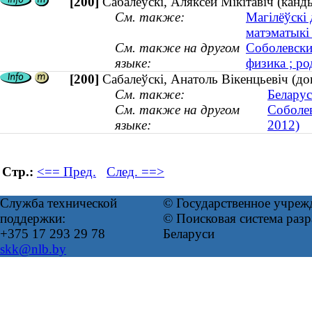
[200]
Сабалеўскі, Аляксей Мікітавіч (канды
См. также:
Магілёўскі 
матэматыкі
См. также на другом
Соболевски
языке:
физика ; ро
[200]
Сабалеўскі, Анатоль Вікенцьевіч (д
См. также:
Беларус
См. также на другом
Соболев
языке:
2012)
Стр.:
<== Пред.
След. ==>
Служба технической
© Государственное учреж
поддержки:
© Поисковая система ра
+375 17 293 29 78
Беларуси
skk@nlb.by