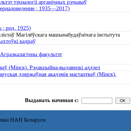
льтэт тэхналогіі арганічных рэчываў
териаловедение ; 1935—2017)
 ; род. 1925)
ялістаў Магілёўскага машынабудаўнічага інстытута
рыхтоўкі кадраў
 Аграэкалагічны факультэт
ваў (Мінск). Рэдакцыйна-выдавецкі аддзел
аруская дзяржаўная акадэмія мастацтваў (Мінск).
Выдавать начиная с:
6
тики НАН Беларуси