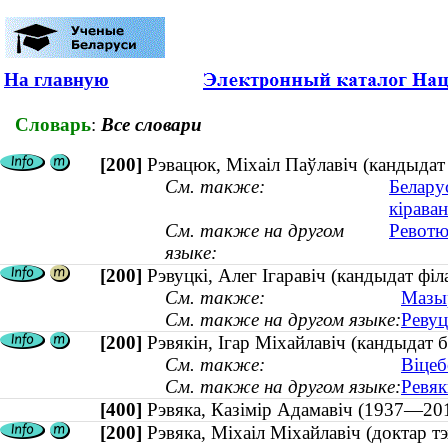
На главную
Словарь
:
Все словари
[200]
Рэвацюк, Міхаіл Паўлавіч (кандыдат 
См. также:
Белару
кірава
См. также на другом
Ревотю
языке:
[200]
Рэвуцкі, Алег Ігаравіч (кандыдат філ
См. также:
Мазыр
См. также на другом языке:
Ревуц
[200]
Рэвякін, Ігар Міхайлавіч (кандыдат б
См. также:
Віцеб
См. также на другом языке:
Ревяк
[400]
Рэвяка, Казімір Адамавіч (1937—
[200]
Рэвяка, Міхаіл Міхайлавіч (доктар 