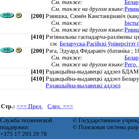
См. также:
Белар
См. также на другом языке:
Ревяк
[200]
Рэвяшка, Сямён Канстанцінавіч (канд
См. также:
Інсты
См. также на другом языке:
Ревяш
[410]
Рэгіянальны гаспадарча-разліковы ц
см.
Беларуска-Расійскі ўніверсітэт
[200]
Рэга, Эдуард Фёдаравіч (батаніка ; 
См. также:
Белар
См. также на другом языке:
Рего,
[410]
Рэдакцыйна-выдавецкі аддзел БДА
[410]
Рэдакцыйна-выдавецкі аддзел Белар
Рэдакцыйна-выдавецкі аддзел
Стр.:
<== Пред.
След. ==>
Служба технической
© Государственное учреж
поддержки:
© Поисковая система раз
+375 17 293 29 78