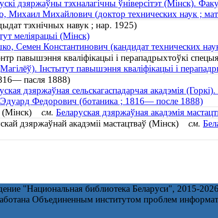
ускі дзяржаўны тэхналагічны ўніверсітэт (Мінск). Факу
о, Михаил Михайлович (доктор технических наук ; ма
ыдат тэхнічных навук ; нар. 1925)
тут меліярацыі (Мінск)
ко, Семен Константинович (кандидат технических наук
энтр павышэння кваліфікацыі і перападрыхтоўкі спецы
 (Магілёў). Інстытут павышэння кваліфікацыі і перапад
1816— пасля 1888)
уская дзяржаўная сельскагаспадарчая акадэмія (Горкі).
 Эдуард Федорович (ботаника ; 1816— после 1888)
М (Мінск)
см.
Беларуская дзяржаўная акадэмія мастацт
ускай дзяржаўнай акадэміі мастацтваў (Мінск)
см.
Бел
дение "Национальная библиотека Беларуси", 2015-202
работана Объединенным институтом проблем информа