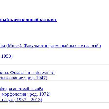
ікі (Мінск). Факультэт інфармацыйных тэхналогій і
 1950)
кіна. Філалагічны факультэт
зыкознание ; род. 1947)
федра анатоміі жывёл
 морфология ; род. 1972)
х навук ; 1937—2013)