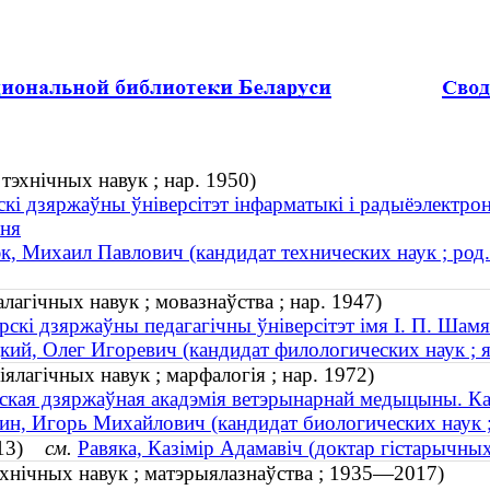
тэхнічных навук ; нар. 1950)
скі дзяржаўны ўніверсітэт інфарматыкі і радыёэлектрон
ння
к, Михаил Павлович (кандидат технических наук ; род.
алагічных навук ; мовазнаўства ; нар. 1947)
скі дзяржаўны педагагічны ўніверсітэт імя І. П. Шамя
кий, Олег Игоревич (кандидат филологических наук ; я
іялагічных навук ; марфалогія ; нар. 1972)
ская дзяржаўная акадэмія ветэрынарнай медыцыны. Ка
ин, Игорь Михайлович (кандидат биологических наук ;
2013)
см.
Равяка, Казімір Адамавіч (доктар гістарычны
тэхнічных навук ; матэрыялазнаўства ; 1935—2017)