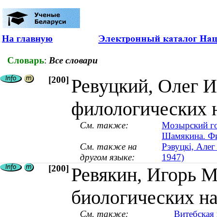
На главную
Словарь
:
Все словари
[200]
Ревуцкий, Олег И
филологических на
См. также:
Мозырский го
Шамякина. Фи
См. также на
Рэвуцкі, Алег
другом языке:
1947)
[200]
Ревякин, Игорь М
биологических нау
См. также:
Витебская