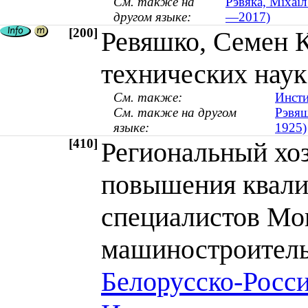
См. также на
Рэвяка, Міхаіл
другом языке:
—2017)
[200]
Ревяшко, Семен 
технических наук 
См. также:
Инсти
См. также на другом
Рэвяш
языке:
1925)
[410]
Региональный хо
повышения квали
специалистов Мо
машиностроител
Белорусско-Росси