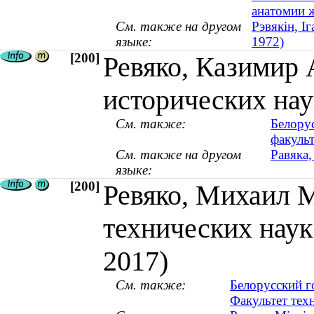
анатомии 
См. также на другом
Рэвякін, І
языке:
1972)
[200]
Ревяко, Казимир 
исторических нау
См. также:
Белору
факульт
См. также на другом
Равяка,
языке:
[200]
Ревяко, Михаил 
технических наук
2017)
См. также:
Белорусский г
Факультет тех