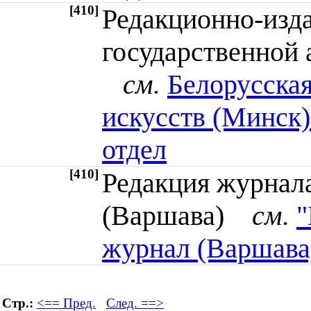
[410]
Редакционно-изда
государственной 
см.
Белорусская
искусств (Минск)
отдел
[410]
Редакция журнала
(Варшава)
см.
"
журнал (Варшава)
Стр.:
<== Пред.
След. ==>