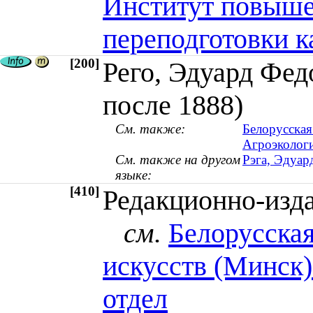
Институт повыше
переподготовки к
[200]
Рего, Эдуард Фед
после 1888)
См. также:
Белорусская
Агроэкологи
См. также на другом
Рэга, Эдуар
языке:
[410]
Редакционно-изд
см.
Белорусская
искусств (Минск)
отдел