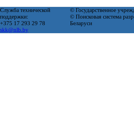
Служба технической
© Государственное учреж
поддержки:
© Поисковая система ра
+375 17 293 29 78
Беларуси
skk@nlb.by