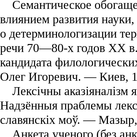
Семантическое обогащен
влиянием развития науки,
о детерминологизации те
речи 70―80-х годов XX в. 
кандидата филологических 
Олег Игоревич. ― Киев, 1
Лексічны аказіяналізм як в
Надзённыя праблемы лексі
славянскіх моў. — Мазыр
Анкета ученого (без анк