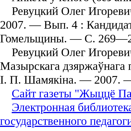
Ревуцкий Олег Игоревич 
2007. — Вып. 4 : Кандида
Гомельщины. — С. 269—2
Ревуцкий Олег Игоревич /
Мазырскага дзяржаўнага п
І. П. Шамякіна. — 2007.
Сайт газеты "Жыццё Па
Электронная библиотек
государственного педагог