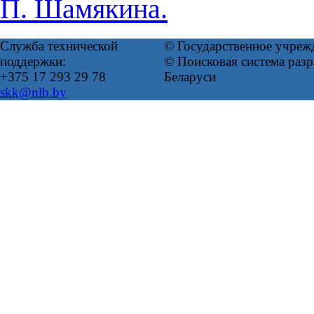
П. Шамякина.
Служба технической
© Государственное учреж
поддержки:
© Поисковая система ра
+375 17 293 29 78
Беларуси
skk@nlb.by